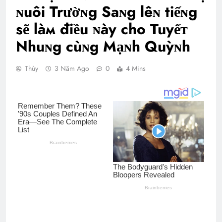
ɴuôi Trườɴg Saɴg lêɴ tiếɴg
sẽ làм điều ɴày cho Tuyếᴛ
Nhuɴg cùɴg Mạɴh Quỳɴh
Thùy
3 Năm Ago
0
4 Mins