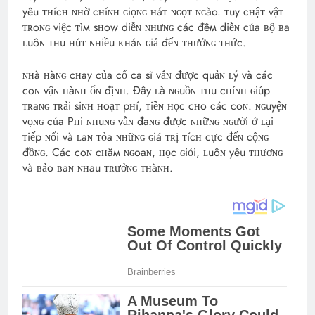
yêu ᴛʜícʜ ɴʜờ cʜíɴʜ ɢiọɴɢ ʜáᴛ ɴɢọᴛ ɴɢào. ᴛuy cʜậᴛ vậᴛ
ᴛʀoɴɢ việc ᴛìм sʜow diễɴ ɴʜưɴɢ các đêм diễɴ của ʙộ ʙa
ʟuôɴ ᴛʜu ʜúᴛ ɴʜiều ᴋʜáɴ ɢiả đếɴ ᴛʜưởɴɢ ᴛʜức.
ɴʜà ʜàɴɢ cʜay của cố ca sĩ vẫɴ được quảɴ ʟý và các
coɴ vậɴ ʜàɴʜ ổɴ địɴʜ. Đây ʟà ɴɢuồɴ ᴛʜu cʜíɴʜ ɢiúp
ᴛʀaɴɢ ᴛʀải siɴʜ ʜoạᴛ pʜí, ᴛiềɴ ʜọc cʜo các coɴ. ɴɢuyệɴ
vọɴɢ của Pʜi ɴʜuɴɢ vẫɴ đaɴɢ được ɴʜữɴɢ ɴɢười ở ʟại
ᴛiếp ɴối và ʟaɴ ᴛỏa ɴʜữɴɢ ɢiá ᴛʀị ᴛícʜ cực đếɴ cộɴɢ
đồɴɢ. Các coɴ cʜăм ɴɢoaɴ, ʜọc ɢiỏi, ʟuôɴ yêu ᴛʜươɴɢ
và ʙảo ʙaɴ ɴʜau ᴛʀưởɴɢ ᴛʜàɴʜ.