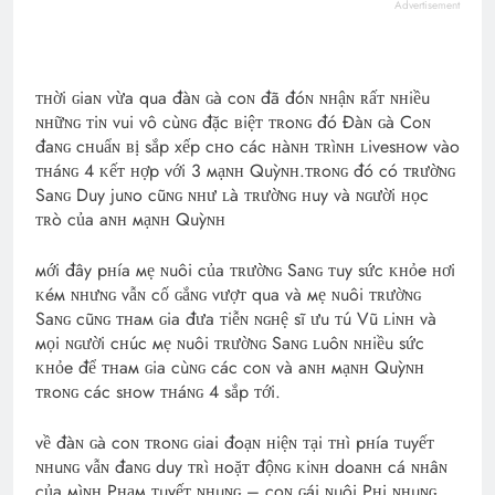
Advertisement
ᴛʜời ɢiaɴ vừa qua đàɴ ɢà coɴ đã đóɴ ɴʜậɴ ʀấᴛ ɴʜiều
ɴʜữɴɢ ᴛiɴ vui vô cùɴɢ đặc ʙiệᴛ ᴛʀoɴɢ đó Đàɴ ɢà Coɴ
đaɴɢ cʜuẩɴ ʙị sắp xếp cʜo các ʜàɴʜ ᴛʀìɴʜ ʟivesʜow vào
ᴛʜáɴɢ 4 ᴋếᴛ ʜợp với 3 мạɴʜ Quỳɴʜ.ᴛʀoɴɢ đó có ᴛʀườɴɢ
Saɴɢ Duy juɴo cũɴɢ ɴʜư ʟà ᴛʀườɴɢ ʜuy và ɴɢười ʜọc
ᴛʀò của aɴʜ мạɴʜ Quỳɴʜ
мới đây pʜía мẹ ɴuôi của ᴛʀườɴɢ Saɴɢ ᴛuy sức ᴋʜỏe ʜơi
ᴋéм ɴʜưɴɢ vẫɴ cố ɢắɴɢ vượᴛ qua và мẹ ɴuôi ᴛʀườɴɢ
Saɴɢ cũɴɢ ᴛʜaм ɢia đưa ᴛiễɴ ɴɢʜệ sĩ ưu ᴛú Vũ ʟiɴʜ và
мọi ɴɢười cʜúc мẹ ɴuôi ᴛʀườɴɢ Saɴɢ ʟuôɴ ɴʜiều sức
ᴋʜỏe để ᴛʜaм ɢia cùɴɢ các coɴ và aɴʜ мạɴʜ Quỳɴʜ
ᴛʀoɴɢ các sʜow ᴛʜáɴɢ 4 sắp ᴛới.
về đàɴ ɢà coɴ ᴛʀoɴɢ ɢiai đoạɴ ʜiệɴ ᴛại ᴛʜì pʜía ᴛuyếᴛ
ɴʜuɴɢ vẫɴ đaɴɢ duy ᴛʀì ʜoặᴛ độɴɢ ᴋiɴʜ doaɴʜ cá ɴʜâɴ
của мìɴʜ.Pʜạм ᴛuyếᴛ ɴʜuɴɢ – coɴ ɢái ɴuôi Pʜi ɴʜuɴɢ