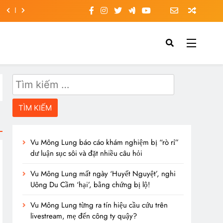
Tìm
kiếm
cho:
Vu Mông Lung báo cáo khám nghiệm bị “rò rỉ”
dư luận sục sôi và đặt nhiều câu hỏi
Vu Mông Lung mất ngày ‘Huyết Nguyệt’, nghi
Uông Du Cầm ‘hại’, bằng chứng bị lộ!
Vu Mông Lung từng ra tín hiệu cầu cứu trên
livestream, mẹ đến công ty quậy?