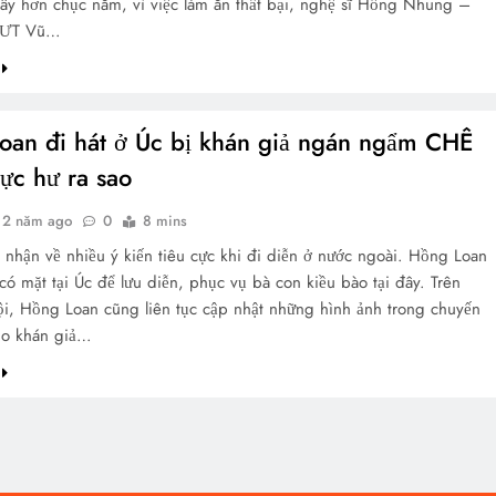
ây hơn chục năm, vì việc làm ăn thất bại, nghệ sĩ Hồng Nhung –
SƯT Vũ…
oan đi hát ở Úc bị khán giả ngán ngẩm CHÊ
ực hư ra sao
2 năm ago
0
8 mins
nhận về nhiều ý kiến tiêu cực khi đi diễn ở nước ngoài. Hồng Loan
có mặt tại Úc để lưu diễn, phục vụ bà con kiều bào tại đây. Trên
i, Hồng Loan cũng liên tục cập nhật những hình ảnh trong chuyến
ho khán giả…