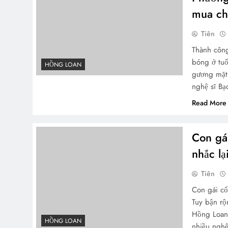
mua ch
Tiên
Thành công
bóng ở tuổ
HỒNG LOAN
gương mặt 
nghệ sĩ B
Read More
Con gá
nhắc lạ
Tiên
Con gái cố
Tuy bận rộ
Hồng Loan 
HỒNG LOAN
nhiều nghệ