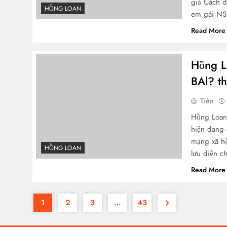
giả Cách đ
HỒNG LOAN
em gái N
Read More
Hồng L
BAl? th
Tiên
Hồng Loan 
hiện đang 
mạng xã hộ
HỒNG LOAN
lưu diễn c
Read More
1
2
3
…
43