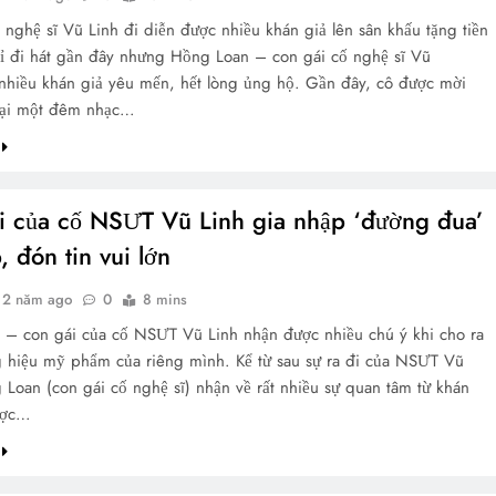
 nghệ sĩ Vũ Linh đi diễn được nhiều khán giả lên sân khấu tặng tiền
ỉ đi hát gần đây nhưng Hồng Loan – con gái cố nghệ sĩ Vũ
nhiều khán giả yêu mến, hết lòng ủng hộ. Gần đây, cô được mời
 tại một đêm nhạc…
i của cố NSƯT Vũ Linh gia nhập ‘đường đua’
, đón tin vui lớn
2 năm ago
0
8 mins
– con gái của cố NSƯT Vũ Linh nhận được nhiều chú ý khi cho ra
 hiệu mỹ phẩm của riêng mình. Kể từ sau sự ra đi của NSƯT Vũ
 Loan (con gái cố nghệ sĩ) nhận về rất nhiều sự quan tâm từ khán
ược…