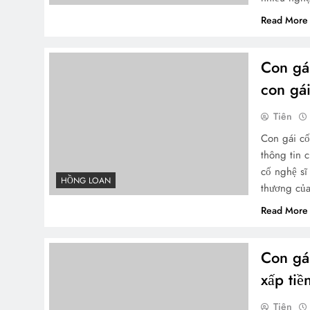
Read More
Con gái
con gá
Tiên
Con gái cố
thông tin 
cố nghệ sĩ
HỒNG LOAN
thương củ
Read More
Con gá
xấp tiề
Tiên