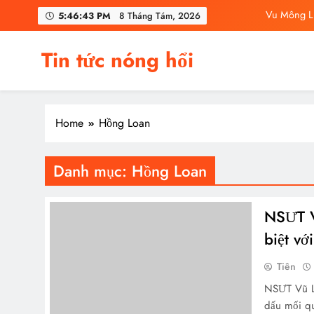
Skip
Vu Mông Lu
5:46:44 PM
8 Tháng Tám, 2026
to
content
Vu M
Tin tức nóng hổi
C
Vu Mông Lu
Home
Hồng Loan
Vu Mông Lu
Vu M
Danh mục:
Hồng Loan
C
NSƯT Vũ
biệt vớ
Tiên
NSƯT Vũ Lu
dấu mối q