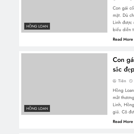
Con gái cố
mặt. Dù ch
Linh được 
HỒNG LOAN
biểu diễn
Read More
Con gá
sắc đẹp
Tiên
Hồng Loan 
mắt thương
Linh, Hồng
HỒNG LOAN
giả. Cô đ
Read More