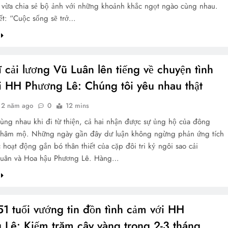
vừa chia sẻ bộ ảnh với những khoảnh khắc ngọt ngào cùng nhau.
ết: “Cuộc sống sẽ trở…
 cải lương Vũ Luân lên tiếng về chuyện tình
i HH Phương Lê: Chúng tôi yêu nhau thật
2 năm ago
0
12 mins
cùng nhau khi đi từ thiện, cả hai nhận được sự ủng hộ của đông
 hâm mộ. Những ngày gần đây dư luận không ngừng phản ứng tích
c hoạt động gắn bó thân thiết của cặp đôi tri kỷ ngôi sao cải
Luân và Hoa hậu Phương Lê. Hàng…
1 tuổi vướng tin đồn tình cảm với HH
 Lê: Kiếm trăm cây vàng trong 2-3 tháng,