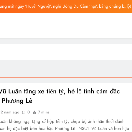
ng mất ngày ‘Huyết Nguyệt’, nghi Uông Du Cầm ‘hại’, bằng chứng bị lộ!
ông Lung từng ra tín hiệu cầu cứu trên livestream, mẹ đến công ty quậy?
ông bố tin nhắn cuối cùng của Vu Mông Lung, vừa đau xót vừa phẫn nộ
ng báo cáo khám nghiệm bị “rò rỉ” dư luận sục sôi và đặt nhiều câu hỏi
ng mất ngày ‘Huyết Nguyệt’, nghi Uông Du Cầm ‘hại’, bằng chứng bị lộ!
ông Lung từng ra tín hiệu cầu cứu trên livestream, mẹ đến công ty quậy?
ông bố tin nhắn cuối cùng của Vu Mông Lung, vừa đau xót vừa phẫn nộ
 Luân tặng xe tiền tỷ, hé lộ tình cảm đặc
i Phương Lê
2 năm ago
0
7 mins
ân không ngại tặng xế hộp tiền tỷ, chụp bộ ảnh thân thiết đánh
uan hệ đặc biệt bên hoa hậu Phương Lê. NSƯT Vũ Luân và hoa hậu