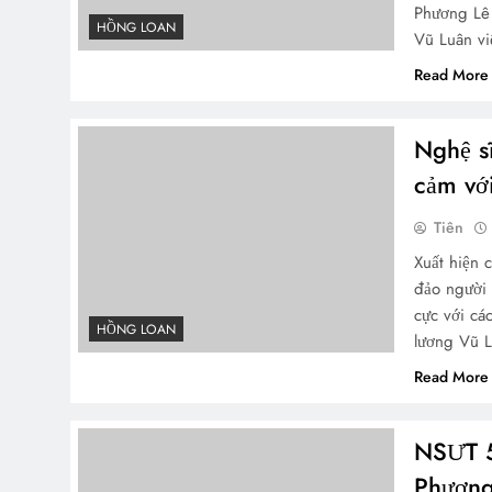
Phương Lê 
HỒNG LOAN
Vũ Luân vi
Read More
Nghệ sĩ
cảm vớ
Tiên
Xuất hiện 
đảo người
cực với cá
HỒNG LOAN
lương Vũ 
Read More
NSƯT 5
Phương