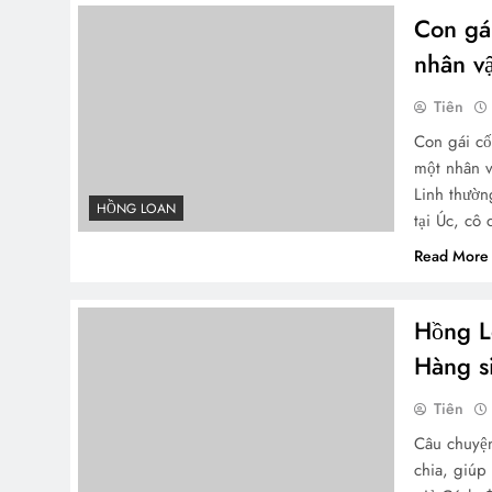
Con gá
nhân vậ
Tiên
Con gái cố
một nhân v
Linh thườn
HỒNG LOAN
tại Úc, cô
Read More
Hồng L
Hàng s
Tiên
Câu chuyện
chia, giúp