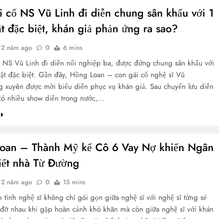
i cố NS Vũ Linh đi diễn chung sân khấu với 1
t đặc biệt, khán giả phản ứng ra sao?
2 năm ago
0
6 mins
 NS Vũ Linh đi diễn nối nghiệp ba, được đứng chung sân khấu với
ật đặc biệt. Gần đây, Hồng Loan – con gái cố nghệ sĩ Vũ
g xuyên được mời biểu diễn phục vụ khán giả. Sau chuyến lưu diễn
 có nhiều show diễn trong nước,…
oan – Thành Mỹ kể Cô 6 Vay Nợ khiến Ngân
iết nhà Từ Đường
2 năm ago
0
15 mins
 tình nghệ sĩ không chỉ gói gọn giữa nghệ sĩ với nghệ sĩ từng sẻ
 đỡ nhau khi gặp hoàn cảnh khó khăn mà còn giữa nghệ sĩ với khán