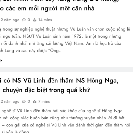
o các em mỗi người một căn nhà
2 năm ago
0
14 mins
 trong sự nghiệp nghệ thuật nhưng Vũ Luân vẫn chọn cuộc sống lẻ
i ngũ tuần. NSƯT Vũ Luân sinh năm 1972, là một trong những
nổi danh nhất nhì làng cải lương Việt Nam. Anh là học trò của
ạch Long và sau này được “Ông…
i cố NS Vũ Linh đến thăm NS Hồng Nga,
i chuyện đặc biệt trong quá khứ
2 năm ago
0
7 mins
 nghệ sĩ Vũ Linh đến thăm hỏi sức khỏe của nghệ sĩ Hồng Nga.
n với công việc buôn bán cũng như thường xuyên nhận lời đi hát,
– con gái của cố nghệ sĩ Vũ Linh vẫn dành thời gian đến thăm hỏi
 sĩ vốn là đồng…