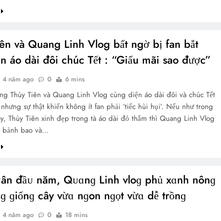
ên và Quang Linh Vlog bất ngờ bị fan bắt
n áo dài đôi chúc Tết : “Giấu mãi sao được”
4 năm ago
0
6 mins
g Thùy Tiên và Quang Linh Vlog cùng diện áo dài đôi và chúc Tết
nhưng sự thật khiến không ít fan phải ‘tiếc hùi hụi’. Nếu như trong
y, Thùy Tiên xinh đẹp trong tà áo dài đỏ thắm thì Quang Linh Vlog
g bảnh bao và…
ᴜân đầᴜ năm, Qᴜɑnɡ Linh vloɡ phủ xɑnh nônɡ
nɡ ɡiốnɡ cây vừɑ nɡon nɡọt vừɑ dễ trồnɡ
4 năm ago
0
18 mins