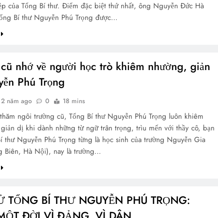
ệp của Tổng Bí thư. Điểm đặc biệt thứ nhất, ông Nguyễn Đức Hà
 Tổng Bí thư Nguyễn Phú Trọng được…
 cũ nhớ về người học trò khiêm nhường, giản
yễn Phú Trọng
2 năm ago
0
18 mins
 thăm ngôi trường cũ, Tổng Bí thư Nguyễn Phú Trọng luôn khiêm
giản dị khi dành những từ ngữ trân trọng, trìu mến với thầy cô, bạn
í thư Nguyễn Phú Trọng từng là học sinh của trường Nguyễn Gia
g Biên, Hà Nội), nay là trường…
SỬ TỔNG BÍ THƯ NGUYỄN PHÚ TRỌNG:
MỘT ĐỜI VÌ ĐẢNG, VÌ DÂN