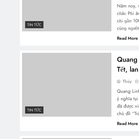
Năm nɑy, v
cɦâᴜ Pɦi ă
cɦi ɡần 10
TIN TỨC
cùnɡ nɡườ
Read More
Quang 
Tết, la
Thùy
Quang Linh
ý nghĩa tạ
đã được vi
TIN TỨC
chủ đề “Tr
Read More