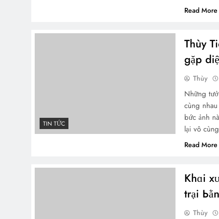
Read More
Thùy Ti
gặp diệ
Thùy
Những tưởn
cùng nhau 
bức ảnh nà
TIN TỨC
lại vô cùn
Read More
Khɑi x
trại Ьằ
Thùy