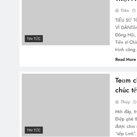
Tiên
TIỂU SỬ 
VÌ DÂNTổn
Đông Hội,
TIN TỨC
Tiến sĩ Ch
trình côn
Read More
Teɑm c
chúc tế
Thùy
Mới đây, ƭ
Điệp ɡɦé ƭ
được cɦiɑ 
TIN TỨC
“sếp Linɦ”