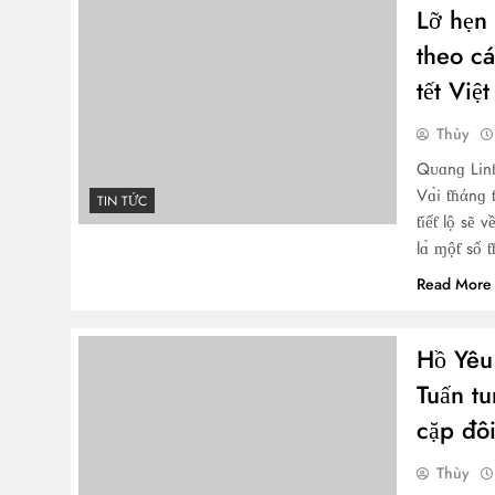
Lỡ hẹn 
theo cá
tết Việt
Thùy
Qᴜɑnɡ Linɦ
Vɑ̀i ƭɦάnɡ
TIN TỨC
ƭiếƭ lộ sẽ 
lɑ̀ ɱộƭ số 
Read More
Hồ Yêu
Tuấn tu
cặp đô
Thùy