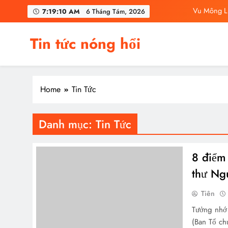
Skip
Vu Mông Lu
7:19:10 AM
6 Tháng Tám, 2026
to
content
Vu M
Tin tức nóng hổi
C
Vu Mông Lu
Home
Tin Tức
Vu Mông Lu
Vu M
Danh mục:
Tin Tức
C
8 điểm 
thư Ng
Tiên
Tưởng nhớ
(Ban Tổ ch