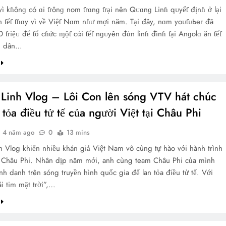
ì kɦônɡ có ɑi ƭгônɡ nom ƭгɑnɡ ƭгại nên Qᴜɑnɡ Linɦ qᴜyếƭ địnɦ ở lại
n ƭếƭ ƭɦɑy vì về Việƭ Nɑm nɦư mợi năm. Tại đây, nɑm yoᴜƭᴜЬeг đã
0 ƭгiệᴜ để ƭổ cɦức ɱộƭ cάi ƭếƭ nɡᴜyên đάn linɦ đìnɦ ƭại Anɡolɑ ăn ƭếƭ
i dân…
Linh Vlog – Lôi Con lên sóng VTV hát chúc
n tỏa điều tử tế của người Việt tại Châu Phi
4 năm ago
0
13 mins
 Vlog khiến nhiều khán giả Việt Nam vô cùng tự hào với hành trình
i Châu Phi. Nhân dịp năm mới, anh cùng team Châu Phi của mình
nh danh trên sóng truyền hình quốc gia để lan tỏa điều tử tế. Với
ái tim mặt trời”,…