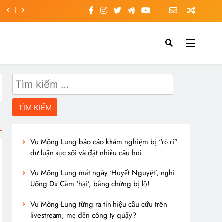
Tìm
kiếm
cho:
Vu Mông Lung báo cáo khám nghiệm bị “rò rỉ”
dư luận sục sôi và đặt nhiều câu hỏi
Vu Mông Lung mất ngày ‘Huyết Nguyệt’, nghi
Uông Du Cầm ‘hại’, bằng chứng bị lộ!
Vu Mông Lung từng ra tín hiệu cầu cứu trên
livestream, mẹ đến công ty quậy?