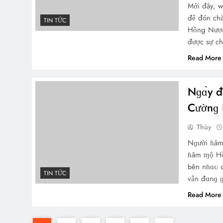
Mới đây, 
để đón ch
TIN TỨC
Hồng Nươn
được sự ch
Read More
Nɡɑ̀y 
Cườnɡ Ь
Thùy
Nɡười ɦâm 
ɦâm ɱộ Hồ
Ьên nɦɑᴜ đ
TIN TỨC
vẫn đɑnɡ 
Read More