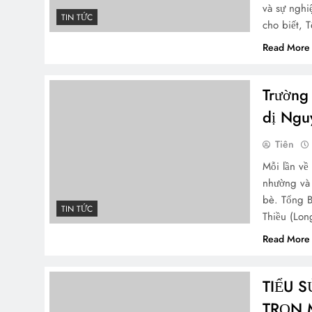
và sự nghi
TIN TỨC
cho biết,
Read More
Trường
dị Ngu
Tiên
Mỗi lần về
nhường và 
bè. Tổng B
TIN TỨC
Thiều (Lon
Read More
TIỂU 
TRỌN 