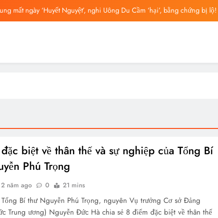
ng mất ngày ‘Huyết Nguyệt’, nghi Uông Du Cầm ‘hại’, bằng chứng bị lộ!
ông Lung từng ra tín hiệu cầu cứu trên livestream, mẹ đến công ty quậy?
ông bố tin nhắn cuối cùng của Vu Mông Lung, vừa đau xót vừa phẫn nộ
ng báo cáo khám nghiệm bị “rò rỉ” dư luận sục sôi và đặt nhiều câu hỏi
ng mất ngày ‘Huyết Nguyệt’, nghi Uông Du Cầm ‘hại’, bằng chứng bị lộ!
ông Lung từng ra tín hiệu cầu cứu trên livestream, mẹ đến công ty quậy?
ông bố tin nhắn cuối cùng của Vu Mông Lung, vừa đau xót vừa phẫn nộ
đặc biệt về thân thế và sự nghiệp của Tổng Bí
uyễn Phú Trọng
2 năm ago
0
21 mins
 Tổng Bí thư Nguyễn Phú Trọng, nguyên Vụ trưởng Cơ sở Đảng
ức Trung ương) Nguyễn Đức Hà chia sẻ 8 điểm đặc biệt về thân thế