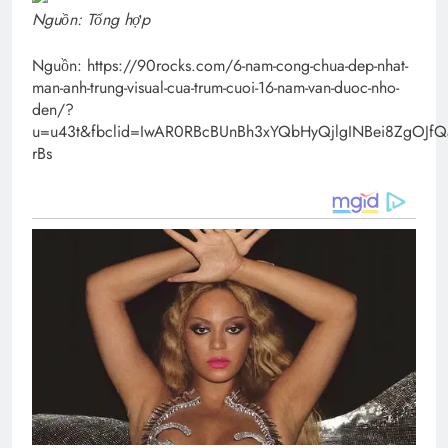
Nguồn: Tổng hợp
Nguồn: https://90rocks.com/6-nam-cong-chua-dep-nhat-
man-anh-trung-visual-cua-trum-cuoi-16-nam-van-duoc-nho-
den/?
u=u43t&fbclid=IwAR0RBcBUnBh3xYQbHyQjlgINBei8ZgOJfQa
rBs