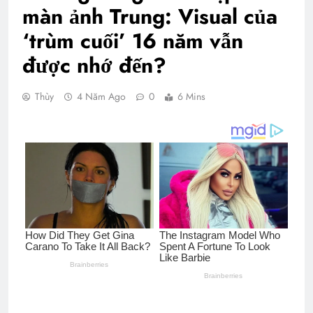
màn ảnh Trung: Visual của
‘trùm cuối’ 16 năm vẫn
được nhớ đến?
Thùy
4 Năm Ago
0
6 Mins