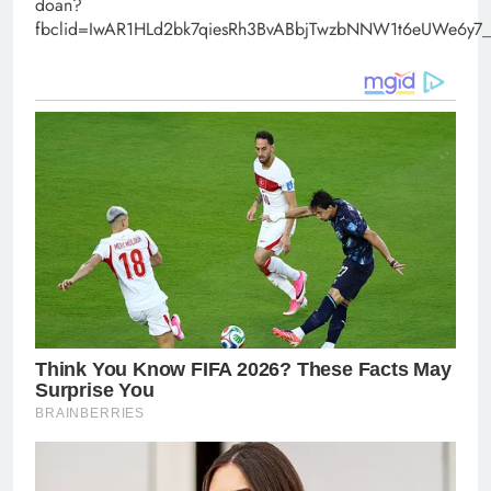
doan?
fbclid=IwAR1HLd2bk7qiesRh3BvABbjTwzbNNW1t6eUWe6y7_