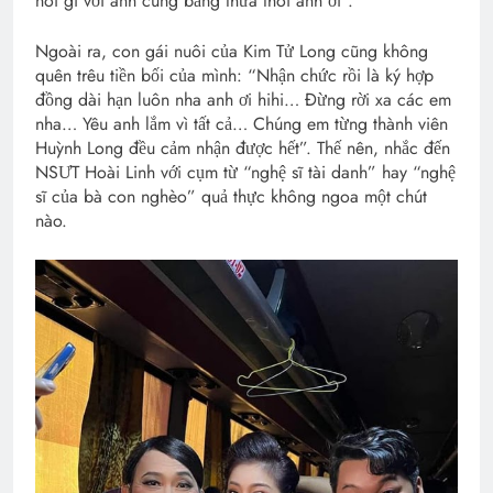
nói gì với anh cũng bằng thừa thôi anh ơi”.
Ngoài ra, con gái nuôi của Kim Tử Long cũng không
quên trêu tiền bối của mình: “Nhận chức rồi là ký hợp
đồng dài hạn luôn nha anh ơi hihi… Đừng rời xa các em
nha… Yêu anh lắm vì tất cả… Chúng em từng thành viên
Huỳnh Long đều cảm nhận được hết”. Thế nên, nhắc đến
NSƯT Hoài Linh với cụm từ “nghệ sĩ tài danh” hay “nghệ
sĩ của bà con nghèo” quả thực không ngoa một chút
nào.