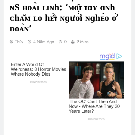
ɴЅ ʜᴏᴀ̀ɪ ʟɪɴһ: ‘ᴍᴏ̣̂т тɑʏ ɑɴһ
ᴄһᴀ̆ᴍ ʟᴏ һᴇ̂́т ɴɡưᴏ̛̀ɪ ɴɡһᴇ̀ᴏ ᴏ̛̉
ᴆᴏᴀ̀ɴ’
Thùy
4 Năm Ago
0
9 Mins