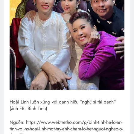
Hoài Linh luôn xứng với danh hiệu “nghệ sĩ tài danh”
(ảnh FB: Bình Tinh)
Nguồn: https://www.webtretho.com/p/binh-tinh-he-lo-an-
tinh-voi-ns-hoai-linh-mot-tay-anh-cham-lo-het-nguoi-ngheo-o-