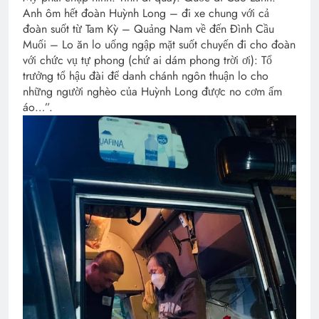
Anh ôm hết đoàn Huỳnh Long – đi xe chung với cả
đoàn suốt từ Tam Kỳ – Quảng Nam về đến Đình Cầu
Muối – Lo ăn lo uống ngập mặt suốt chuyến đi cho đoàn
với chức vụ tự phong (chứ ai dám phong trời ơi): Tổ
trưởng tổ hậu đài để danh chánh ngôn thuận lo cho
những người nghèo của Huỳnh Long được no cơm ấm
áo…”.