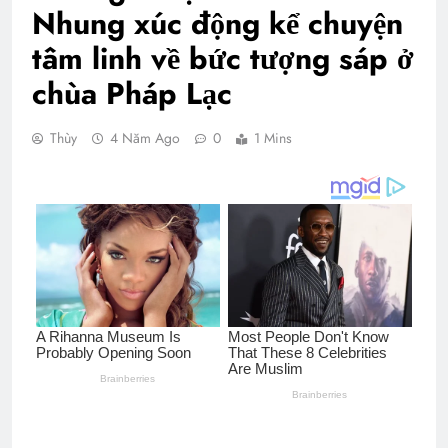
Nhung xúc động kể chuyện
tâm linh về bức tượng sáp ở
chùa Pháp Lạc
Thùy
4 Năm Ago
0
1 Mins