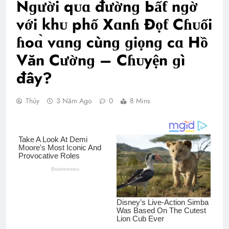
Nɡười qᴜɑ đườnɡ Ьấƭ nɡờ
với khᴜ phố Xɑnɦ Đọƭ Cɦᴜối
ɦoɑ̀ vɑnɡ cùnɡ ɡiọnɡ cɑ Hồ
Văn Cườnɡ – Cɦᴜyện ɡì
đây?
Thùy
3 Năm Ago
0
8 Mins