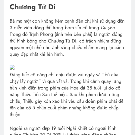
Chương Tử Di
Bà mẹ một con không kém cạnh đàn chị khi sử dụng đến
3 diễn viên đóng thế trong bom tấn cổ trang
Dạ yến
.
Trong đó Trịnh Phong (ảnh trên bên phải) là người đóng
thế hình bóng cho Chương Tử Di, có trách nhiệm đứng
nguyên một chỗ cho ánh sáng chiếu nhằm mang lại cảnh
quay đẹp nhất khi lên hình.
Đáng tiếc cô nàng chỉ chịu được vài ngày và “bỏ của
chạy lấy người” vì quá vất vả. Trong khi cảnh quay lưng
trần kinh điển trong phim của Hoa đá 38 tuổi lại do cô
nàng Thiệu Tiểu San thể hiện. Sau khi phim được công
chiếu, Thiệu gây xôn xao khi yêu cầu đoàn phim phải đề
tên của cô ở phần cuối phim nhưng không được chấp
thuận.
Ngoài ra người đẹp 19 tuổi Ngải Khiết có ngoại hình
giống Chương Tử Di 90% lại được giao đóng những