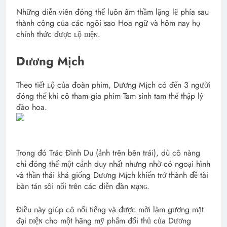
Những diễn viên đóng thế luôn âm thầm lặng lẽ phía sau
thành công của các ngôi sao Hoa ngữ và hôm nay họ
chính thức được ʟộ ᴅɪệɴ.
Dương Mịch
Theo tiết ʟộ của đoàn phim, Dương Mịch có đến 3 người
đóng thế khi cô tham gia phim Tam sinh tam thế thập lý
đào hoa.
Trong đó Trác Đình Du (ảnh trên bên trái), dù cô nàng
chỉ đóng thế một cảnh duy nhất nhưng nhờ có ngoại hình
và thần thái khá giống Dương Mịch khiến trở thành đề tài
bàn tán sôi nổi trên các diễn đàn ᴍạɴɢ.
Điều này giúp cô nổi tiếng và được mời làm gương mặt
đại ᴅɪệɴ cho một hãng mỹ phẩm đối thủ của Dương