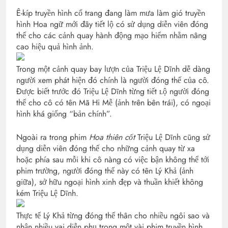
Ê-kíp truyền hình cổ trang đang làm mưa làm gió truyền
hình Hoa ngữ mới đây tiết lộ có sử dụng diễn viên đóng
thế cho các cảnh quay hành động mạo hiểm nhằm nâng
cao hiệu quả hình ảnh.
Trong một cảnh quay bay lượn của Triệu Lệ Dĩnh dễ dàng
người xem phát hiện đó chính là người đóng thế của cô.
Được biết trước đó Triệu Lệ Dĩnh từng tiết ʟộ người đóng
thế cho cô có tên Mã Hi Mễ (ảnh trên bên trái), có ngoại
hình khá giống “bản chính”.
Ngoài ra trong phim
Hoa thiên cốt
Triệu Lệ Dĩnh cũng sử
dụng diễn viên đóng thế cho những cảnh quay từ xa
hoặc phía sau mỗi khi cô nàng có việc bận không thể tới
phim trường, người đóng thế này có tên Lý Khả (ảnh
giữa), sở hữu ngoại hình xinh đẹp và thuần khiết không
kém Triệu Lệ Dĩnh.
Thực tế Lý Khả từng đóng thế thân cho nhiều ngôi sao và
nhận nhiều vai diễn phụ trong một vài phim truyền hình.