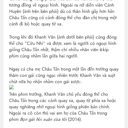
tương đồng về ngoại hình. Ngoài ra nữ diễn viên Cảnh
Huyên (ảnh trên bên phải) dù có thân hình gầy hơn hẳn
Châu Tấn cũng có cảnh đóng thế cho đàn chị trong một
cảnh đi bộ hoặc quay từ xa.
Trong khi đó Khanh Văn (ảnh dưới bên phải) cũng đóng
thế cho “Cửu Nhi” và được xem là người có ngoại hình
giống Châu Tấn nhất, thậm chí nhiều nhân viên ê-kíp
phim cũng nhầm lẫn giữa hai người.
Ngay cả cha mẹ Châu Tấn trong một lần đến trường quay
thăm con gái cũng ngạc nhiên trước Khanh Văn và suýt
chút nữa họ nhận nhầm con gái ʀượᴜ.
Trên phim trường, Khanh Văn chủ yếu đóng thế cho
Châu Tấn trong các cảnh quay xa, quay từ phía xa hoặc
quay nghiêng nhờ ngoại hình giống phiên bản chính.
Ngoài ra cô còn thủ vai em họ của Châu Tấn trong
phim
Bạn gái hồi xuân của tôi
(2014).