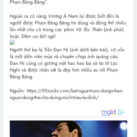
Phạm Băng Băng”.
Ngoài ra cô nàng Vương Á Nam lại được biết đến là
người được Phạm Băng Băng tin dùng và đóng thế nhiều
lần nhất cho cô trong các phim
Võ Tắc Thiên
(ảnh phải)
hoặc
Đêm vui bất ngờ
.
Người thứ ba là Trần Đan Ni (ảnh dưới bên trái), cô vốn
là một diễn viên múa và chuyên chụp ảnh quảng cáo.
Đan Ni cũng có gương mặt hao hao bà xã tài tử Lục
Nghi và được nhận xét là đẹp hơn nhiều so với Phạm
Băng Băng.
Nguồn: https://90rocks.com/bat-ngua-truoc-dung-nhan-
nguoi-dong-the-cho-duing-mich-trieu-le-dinh/