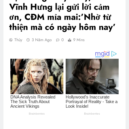
Vĩnh Hưng lại gửi lời cảm
ơn, CĐM mỉa mai:’Nhờ từ
thiện mà có ngày hôm nay’
Thùy
3 Năm Ago
0
9 Mins