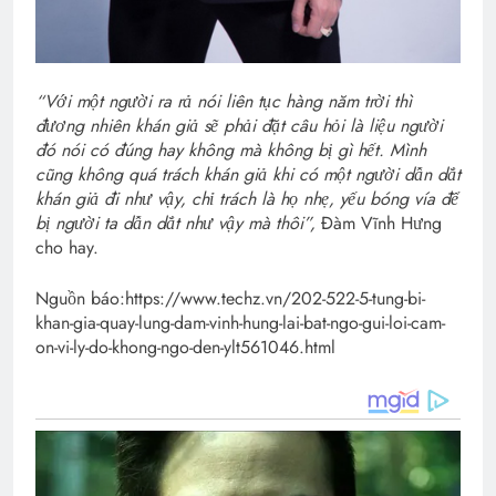
“Với một người ra rả nói liên tục hàng năm trời thì
đương nhiên khán giả sẽ phải đặt câu hỏi là liệu người
đó nói có đúng hay không mà không bị gì hết. Mình
cũng không quá trách khán giả khi có một người dẫn dắt
khán giả đi như vậy, chỉ trách là họ nhẹ, yếu bóng vía để
bị người ta dẫn dắt như vậy mà thôi”,
Đàm Vĩnh Hưng
cho hay.
Nguồn báo:https://www.techz.vn/202-522-5-tung-bi-
khan-gia-quay-lung-dam-vinh-hung-lai-bat-ngo-gui-loi-cam-
on-vi-ly-do-khong-ngo-den-ylt561046.html