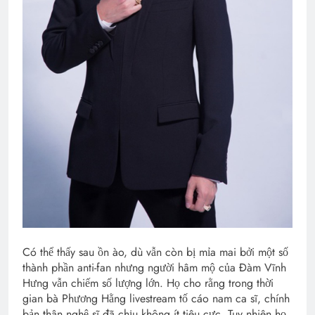
Có thể thấy sau ồn ào, dù vẫn còn bị mỉa mai bởi một số
thành phần anti-fan nhưng người hâm mộ của Đàm Vĩnh
Hưng vẫn chiếm số lượng lớn. Họ cho rằng trong thời
gian bà Phương Hằng livestream tố cáo nam ca sĩ, chính
bản thân nghệ sĩ đã chịu không ít tiêu cực. Tuy nhiên họ