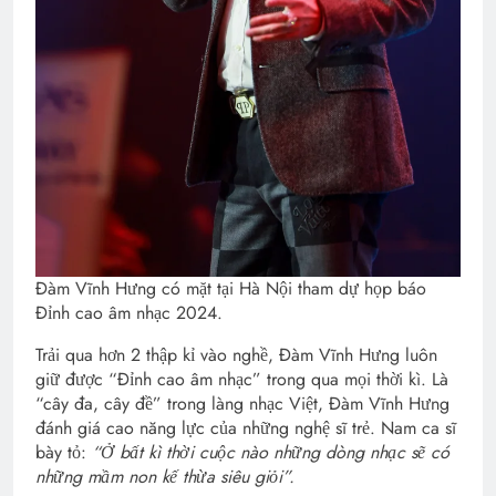
Đàm Vĩnh Hưng có mặt tại Hà Nội tham dự họp báo
Đỉnh cao âm nhạc 2024.
Trải qua hơn 2 thập kỉ vào nghề, Đàm Vĩnh Hưng luôn
giữ được “Đỉnh cao âm nhạc” trong qua mọi thời kì. Là
“cây đa, cây đề” trong làng nhạc Việt, Đàm Vĩnh Hưng
đánh giá cao năng lực của những nghệ sĩ trẻ. Nam ca sĩ
bày tỏ:
“Ở bất kì thời cuộc nào những dòng nhạc sẽ có
những mầm non kế thừa siêu giỏi”.