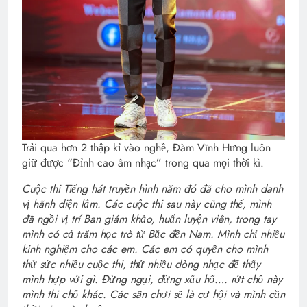
Trải qua hơn 2 thập kỉ vào nghề, Đàm Vĩnh Hưng luôn
giữ được “Đỉnh cao âm nhạc” trong qua mọi thời kì.
Cuộc thi Tiếng hát truyền hình năm đó đã cho mình danh
vị hãnh diện lắm. Các cuộc thi sau này cũng thế, mình
đã ngồi vị trí Ban giám khảo, huấn luyện viên, trong tay
mình có cả trăm học trò từ Bắc đến Nam. Mình chỉ nhiều
kinh nghiệm cho các em. Các em có quyền cho mình
thử sức nhiều cuộc thi, thử nhiều dòng nhạc để thấy
mình hợp với gì. Đừng ngại, đừng xấu hổ…. rớt chỗ này
mình thi chỗ khác. Các sân chơi sẽ là cơ hội và mình cần