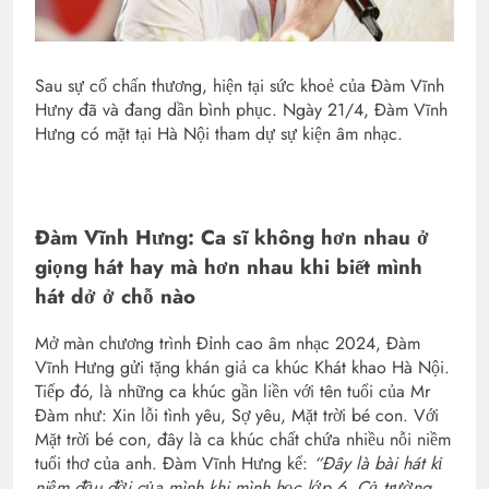
Sau sự cố chấn thương, hiện tại sức khoẻ của Đàm Vĩnh
Hưny đã và đang dần bình phục. Ngày 21/4, Đàm Vĩnh
Hưng có mặt tại Hà Nội tham dự sự kiện âm nhạc.
Đàm Vĩnh Hưng: Ca sĩ không hơn nhau ở
giọng hát hay mà hơn nhau khi biết mình
hát dở ở chỗ nào
Mở màn chương trình Đỉnh cao âm nhạc 2024, Đàm
Vĩnh Hưng gửi tặng khán giả ca khúc Khát khao Hà Nội.
Tiếp đó, là những ca khúc gần liền với tên tuổi của Mr
Đàm như: Xin lỗi tình yêu, Sợ yêu, Mặt trời bé con. Với
Mặt trời bé con, đây là ca khúc chất chứa nhiều nỗi niềm
tuổi thơ của anh. Đàm Vĩnh Hưng kể:
“Đây là bài hát kỉ
niệm đầu đời của mình khi mình học lớp 6. Cả trường