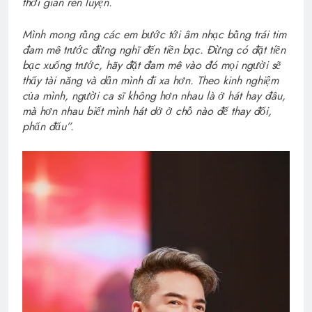
thời gian rèn luyện.
Mình mong rằng các em bước tới âm nhạc bằng trái tim
đam mê trước đừng nghĩ đến tiền bạc. Đừng có đặt tiền
bạc xuống trước, hãy đặt đam mê vào đó mọi người sẽ
thấy tài năng và dẫn mình đi xa hơn. Theo kinh nghiệm
của mình, người ca sĩ không hơn nhau là ở hát hay đâu,
mà hơn nhau biết mình hát dở ở chỗ nào để thay đổi,
phấn đấu”.