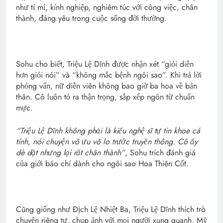
như tỉ mỉ, kính nghiệp, nghiêm túc với công việc, chân
thành, đáng yêu trong cuộc sống đời thường.
Sohu cho biết, Triệu Lệ Dĩnh được nhận xét “giỏi diễn
hơn giỏi nói” và “không mắc bệnh ngôi sao”. Khi trả lời
phỏng vấn, nữ diễn viên không bao giờ ba hoa về bản
thân. Cô luôn tỏ ra thận trọng, sắp xếp ngôn từ chuẩn
mực.
“Triệu Lệ Dĩnh không phải là kiểu nghệ sĩ tự tin khoe cá
tính, nói chuyện vô ưu vô lo trước truyền thông. Cô ấy
dè dặt nhưng lại rất chân thành”
, Sohu trích đánh giá
của giới báo chí dành cho ngôi sao Hoa Thiên Cốt.
Cũng giống như Địch Lệ Nhiệt Ba, Triệu Lệ Dĩnh thích trò
chuyện riêng tư, chụp ảnh với mọi người xung quanh. Mỹ