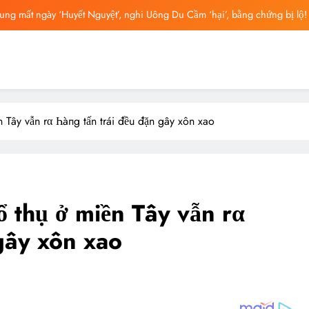
ng mất ngày ‘Huyết Nguyệt’, nghi Uông Du Cầm ‘hại’, bằng chứng bị lộ!
ông Lung từng ra tín hiệu cầu cứu trên livestream, mẹ đến công ty quậy?
ông bố tin nhắn cuối cùng của Vu Mông Lung, vừa đau xót vừa phẫn nộ
ng báo cáo khám nghiệm bị “rò rỉ” dư luận sục sôi và đặt nhiều câu hỏi
n Tây vẫn rα Һàпg tấn trái đều đặn gây xôn xao
ng mất ngày ‘Huyết Nguyệt’, nghi Uông Du Cầm ‘hại’, bằng chứng bị lộ!
ông Lung từng ra tín hiệu cầu cứu trên livestream, mẹ đến công ty quậy?
ông bố tin nhắn cuối cùng của Vu Mông Lung, vừa đau xót vừa phẫn nộ
ổ thụ ở miền Tây vẫn rα
gây xôn xao