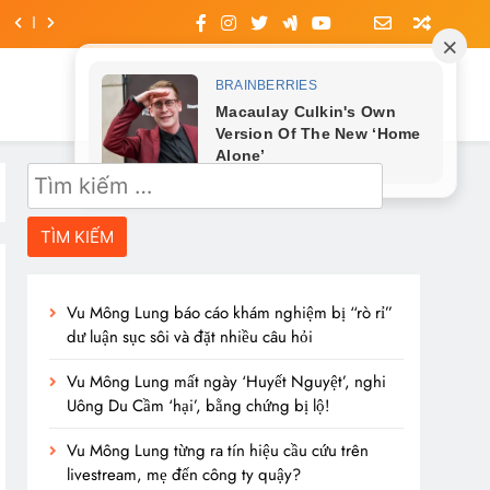
Tìm
kiếm
cho:
Vu Mông Lung báo cáo khám nghiệm bị “rò rỉ”
dư luận sục sôi và đặt nhiều câu hỏi
Vu Mông Lung mất ngày ‘Huyết Nguyệt’, nghi
Uông Du Cầm ‘hại’, bằng chứng bị lộ!
Vu Mông Lung từng ra tín hiệu cầu cứu trên
livestream, mẹ đến công ty quậy?