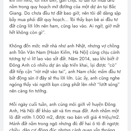
khi tìm hiểu, tôi mới biết, gần chục lô đất tôi mua đều
nằm trong quy hoạch mở đường của một dự án tại Bắc
Giang. Do chưa đầu tư đất bao giờ, nên tôi dễ dàng sập
bẫy mua phải đất quy hoạch… Tôi thấy bạn bè ai đầu tư
đất cũng lời lớn nên ham, cũng lao vào. Ai ngờ, giờ mất
hết không còn gì”.
Không đến mức mất nhà như anh Nhật, nhưng vợ chồng
anh Trần Văn Nam (Hoàn Kiếm, Hà Nội) cũng chịu cảnh
tương tự vì lỡ lao vào sốt đất. Năm 2014, sau khi biết ở
Đông Anh có nhiều dự án sắp triển khai, lại được “cò”
đất tiếp cận “rót mật vào tai”, anh Nam chắc mẩm đầu tư
bất động sản ở đây sẽ thu lời lớn. Lúc ấy, anh cũng nghe
ngóng thấy vài người bạn cũng phất lên nhờ “lướt sóng”
nên càng tin tưởng.
Mỗi ngày cuối tuần, anh cùng môi giới về huyện Đông
Anh, Hà Nội để khảo sát và tìm mua đất. Anh nhắm một
lô đất vườn 1.000 m2, được rao bán với giá 4 triệu/m2.
Mảnh đất nằm trong ngõ nhưng đủ để hai ô tô đi ngược
chiều, dân cư đông đúc nhưng cảnh quan vẫn thoáng