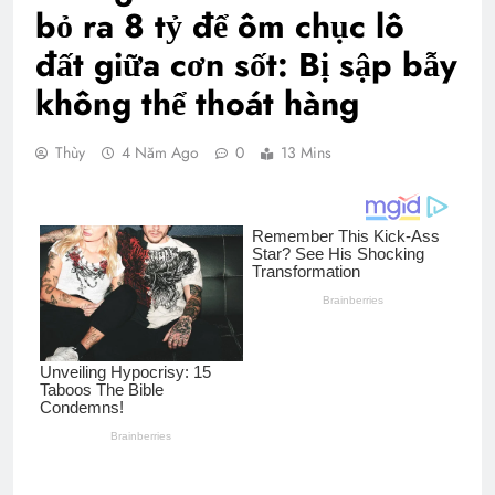
bỏ ra 8 tỷ để ôm chục lô
đất giữa cơn sốt: Bị sập bẫy
không thể thoát hàng
Thùy
4 Năm Ago
0
13 Mins