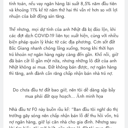
tính toán, nếu vay ngân hàng lãi suất 8,5% năm đầu tiên
và khoảng 11% kể từ năm thứ hai thì vẫn rẻ hơn so với lợi
nhuận của bất động sản tăng.
Thế nhưng, mọi dự tính của anh Nhật đã bị đảo lộn, khi
các đợt dịch COVID-19 liên tục xuất hiện, cùng với nhiều
biện pháp quản lý khác từ các địa phương. Cơn sốt đất
Bắc Giang nhanh chóng lắng xuống, trong khi thời hạn
trả khoản nợ ngân hàng ngày càng đến gần. Khổ nỗi, giờ
đã bán cắt lỗ gần một nửa, nhưng những lô đất của anh
Nhật không ai mua. Đất không bán được, nợ ngân hàng
thì tăng, anh đành cắn răng chấp nhận bán nhà trả nợ.
Do chưa đầu tư đất bao giờ, nên tôi dễ dàng sập bẫy
mua phải đất quy hoạch… Ảnh minh họa
Nhà đầu tư F0 này buồn rầu kể: “Ban đầu tôi nghĩ do thị
trường gãy sóng nên chấp nhận bán lỗ để thu hồi vốn, trả
nợ ngân hàng, giữ lại căn nhà cho gia đình. Nhưng sau