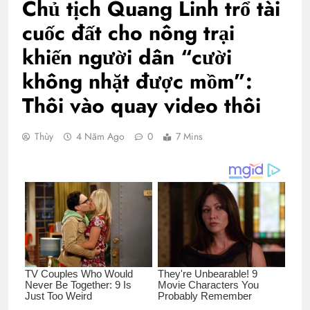
Chủ tịch Quang Linh trổ tài
cuốc đất cho nông trại
khiến người dân “cười
không nhặt được mồm”:
Thôi vào quay video thôi
Thùy
4 Năm Ago
0
7 Mins