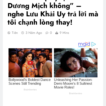
Dương Mịch không” –
nghe Lưu Khải Uy trả lời mà
tôi chạnh lòng thay!
Tiên
3 Năm Ago
0
9 Mins