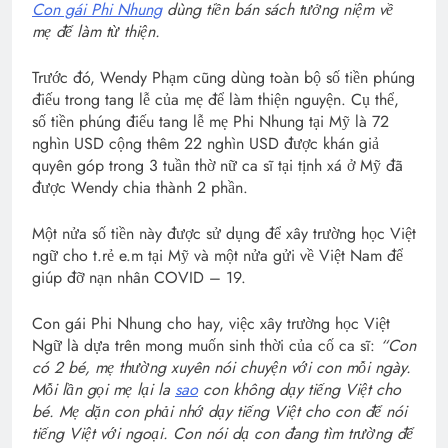
Con gái Phi Nhung
dùng tiền bán sách tưởng niệm về
mẹ để làm từ thiện.
Trước đó, Wendy Phạm cũng dùng toàn bộ số tiền phúng
điếu trong tang lễ của mẹ để làm thiện nguyện. Cụ thể,
số tiền phúng điếu tang lễ mẹ Phi Nhung tại Mỹ là 72
nghìn USD cộng thêm 22 nghìn USD được khán giả
quyên góp trong 3 tuần thờ nữ ca sĩ tại tịnh xá ở Mỹ đã
được Wendy chia thành 2 phần.
Một nửa số tiền này được sử dụng để xây trường học Việt
ngữ cho t.rẻ e.m tại Mỹ và một nửa gửi về Việt Nam để
giúp đỡ nạn nhân COVID – 19.
Con gái Phi Nhung cho hay, việc xây trường học Việt
Ngữ là dựa trên mong muốn sinh thời của cố ca sĩ:
“Con
có 2 bé, mẹ thường xuyên nói chuyện với con mỗi ngày.
Mỗi lần gọi mẹ lại la
sao
con không dạy tiếng Việt cho
bé. Mẹ dặn con phải nhớ dạy tiếng Việt cho con để nói
tiếng Việt với ngoại. Con nói dạ con đang tìm trường để