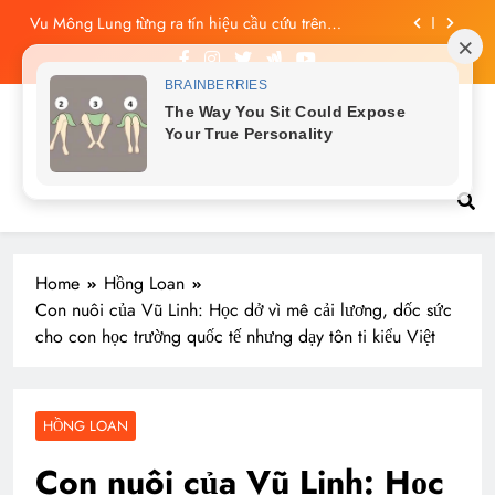
Skip
Công bố tin nhắn cuối cùng của Vu Mông Lung, vừa
to
đau xót vừa phẫn nộ
content
Vu Mông Lung báo cáo khám nghiệm bị “rò rỉ” dư
luận sục sôi và đặt nhiều câu hỏi
Vu Mông Lung mất ngày ‘Huyết Nguyệt’, nghi Uông
Du Cầm ‘hại’, bằng chứng bị lộ!
Tin tức nóng hổi
Vu Mông Lung từng ra tín hiệu cầu cứu trên
livestream, mẹ đến công ty quậy?
Công bố tin nhắn cuối cùng của Vu Mông Lung, vừa
đau xót vừa phẫn nộ
Home
Hồng Loan
Con nuôi của Vũ Linh: Học dở vì mê cải lương, dốc sức
cho con học trường quốc tế nhưng dạy tôn ti kiểu Việt
HỒNG LOAN
Con nuôi của Vũ Linh: Học