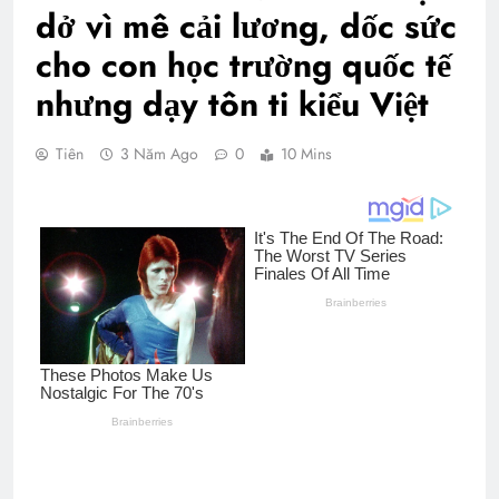
dở vì mê cải lương, dốc sức
cho con học trường quốc tế
nhưng dạy tôn ti kiểu Việt
Tiên
3 Năm Ago
0
10 Mins