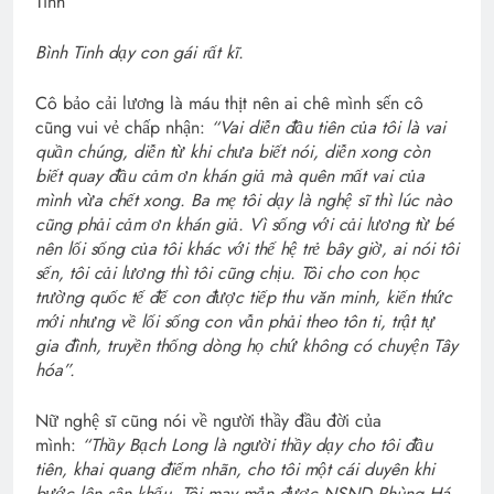
Bình Tinh dạy con gái rất kĩ.
Cô bảo cải lương là máu thịt nên ai chê mình sến cô
cũng vui vẻ chấp nhận:
“Vai diễn đầu tiên của tôi là vai
quần chúng, diễn từ khi chưa biết nói, diễn xong còn
biết quay đầu cảm ơn khán giả mà quên mất vai của
mình vừa chết xong. Ba mẹ tôi dạy là nghệ sĩ thì lúc nào
cũng phải cảm ơn khán giả. Vì sống với cải lương từ bé
nên lối sống của tôi khác với thế hệ trẻ bây giờ, ai nói tôi
sến, tôi cải lương thì tôi cũng chịu. Tôi cho con học
trường quốc tế để con được tiếp thu văn minh, kiến thức
mới nhưng về lối sống con vẫn phải theo tôn ti, trật tự
gia đình, truyền thống dòng họ chứ không có chuyện Tây
hóa”.
Nữ nghệ sĩ cũng nói về người thầy đầu đời của
mình:
“Thầy Bạch Long là người thầy dạy cho tôi đầu
tiên, khai quang điểm nhãn, cho tôi một cái duyên khi
bước lên sân khấu. Tôi may mắn được NSND Phùng Há