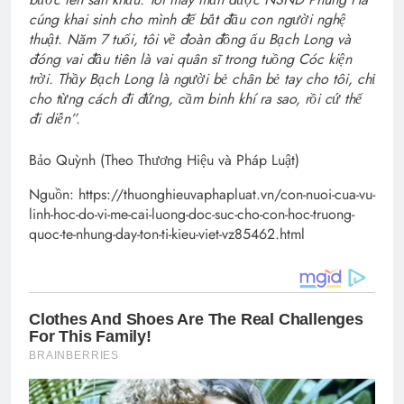
cúng khai sinh cho mình để bắt đầu con người nghệ
thuật. Năm 7 tuổi, tôi về đoàn đồng ấu Bạch Long và
đóng vai đầu tiên là vai quân sĩ trong tuồng Cóc kiện
trời. Thầy Bạch Long là người bẻ chân bẻ tay cho tôi, chỉ
cho từng cách đi đứng, cầm binh khí ra sao, rồi cứ thế
đi diễn”.
Bảo Quỳnh (Theo Thương Hiệu và Pháp Luật)
Nguồn: https://thuonghieuvaphapluat.vn/con-nuoi-cua-vu-
linh-hoc-do-vi-me-cai-luong-doc-suc-cho-con-hoc-truong-
quoc-te-nhung-day-ton-ti-kieu-viet-vz85462.html