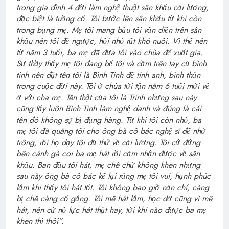
trong gia đình 4 đời làm nghệ thuật sân khấu cải lương,
đặc biệt là tuồng cổ. Tôi bước lên sân khấu từ khi còn
trong bụng mẹ. Mẹ tôi mang bầu tôi vẫn diễn trên sân
khấu nên tôi đẻ ngược, hồi nhỏ rất khó nuôi. Vì thế nên
từ năm 3 tuổi, ba mẹ đã đưa tôi vào chùa để xuất gia.
Sư thầy thấy mẹ tôi đang bế tôi và cầm trên tay củ bình
tinh nên đặt tên tôi là Bình Tinh để tinh anh, bình thản
trong cuộc đời này. Tôi ở chùa tới tận năm 6 tuổi mới về
ở với cha mẹ. Tên thật của tôi là Trinh nhưng sau này
cũng lấy luôn Bình Tinh làm nghệ danh và đúng là cái
tên đó không sợ bị đụng hàng. Từ khi tôi còn nhỏ, ba
mẹ tôi đã quăng tôi cho ông bà cô bác nghệ sĩ để nhờ
trông, rồi họ dạy tôi đủ thứ về cải lương. Tôi cứ đứng
bên cánh gà coi ba mẹ hát rồi cảm nhận được về sân
khấu. Ban đầu tôi hát, mẹ chê chứ không khen nhưng
sau này ông bà cô bác kể lại rằng mẹ tôi vui, hạnh phúc
lắm khi thấy tôi hát tốt. Tôi không bao giờ nản chí, càng
bị chê càng cố gắng. Tôi mê hát lắm, học dở cũng vì mê
hát, nên cứ nỗ lực hát thật hay, tới khi nào được ba mẹ
khen thì thôi”.