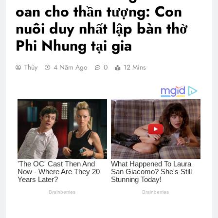
oan cho thần tượng: Con
nuôi duy nhất lập bàn thờ
Phi Nhung tại gia
Thùy
4 Năm Ago
0
12 Mins