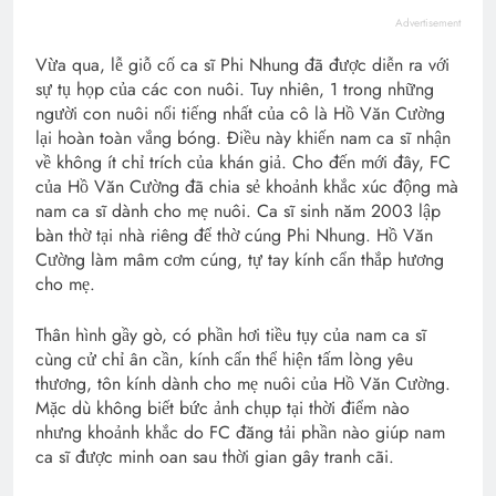
Advertisement
Vừa qua, lễ giỗ cố ca sĩ Phi Nhung đã được diễn ra với
sự tụ họp của các con nuôi. Tuy nhiên, 1 trong những
người con nuôi nổi tiếng nhất của cô là Hồ Văn Cường
lại hoàn toàn vắng bóng. Điều này khiến nam ca sĩ nhận
về không ít chỉ trích của khán giả. Cho đến mới đây, FC
của Hồ Văn Cường đã chia sẻ khoảnh khắc xúc động mà
nam ca sĩ dành cho mẹ nuôi. Ca sĩ sinh năm 2003 lập
bàn thờ tại nhà riêng để thờ cúng Phi Nhung. Hồ Văn
Cường làm mâm cơm cúng, tự tay kính cẩn thắp hương
cho mẹ.
Thân hình gầy gò, có phần hơi tiều tụy của nam ca sĩ
cùng cử chỉ ân cần, kính cẩn thể hiện tấm lòng yêu
thương, tôn kính dành cho mẹ nuôi của Hồ Văn Cường.
Mặc dù không biết bức ảnh chụp tại thời điểm nào
nhưng khoảnh khắc do FC đăng tải phần nào giúp nam
ca sĩ được minh oan sau thời gian gây tranh cãi.