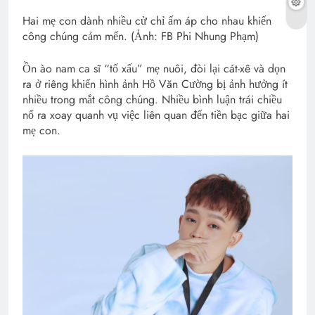
Hai mẹ con dành nhiều cử chỉ ấm áp cho nhau khiến
công chúng cảm mến. (Ảnh: FB Phi Nhung Phạm)
Ồn ào nam ca sĩ “tố xấu” mẹ nuôi, đòi lại cát-xê và dọn
ra ở riêng khiến hình ảnh Hồ Văn Cường bị ảnh hưởng ít
nhiều trong mắt công chúng. Nhiều bình luận trái chiều
nổ ra xoay quanh vụ việc liên quan đến tiền bạc giữa hai
mẹ con.