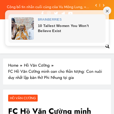
Skip
Công bố tin nhắn cuối cùng của Vu Mông Lung, vừa
to
đau xót vừa phẫn nộ
content
Vu Mông Lung báo cáo khám nghiệm bị “rò rỉ” dư
luận sục sôi và đặt nhiều câu hỏi
Vu Mông Lung mất ngày ‘Huyết Nguyệt’, nghi Uông
Du Cầm ‘hại’, bằng chứng bị lộ!
Tin tức nóng hổi
Vu Mông Lung từng ra tín hiệu cầu cứu trên
livestream, mẹ đến công ty quậy?
Công bố tin nhắn cuối cùng của Vu Mông Lung, vừa
đau xót vừa phẫn nộ
Home
Hồ Văn Cường
FC Hồ Văn Cường minh oan cho thần tượng: Con nuôi
duy nhất lập bàn thờ Phi Nhung tại gia
HỒ VĂN CƯỜNG
FC Hồ Văn Cường minh