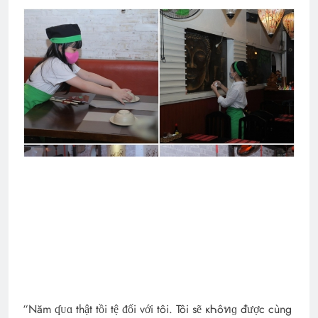
“Năm ʠᴜɑ thật tồi tệ ᵭối với tôi. Tôi sẽ кᏂôทɡ được cùng