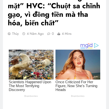
mặt” HVC: “Chuột sa chĩnh
gạo, vì đồng tiền mà tha
hóa, biến chất”
Thùy
4 Năm Ago
0
4 Mins