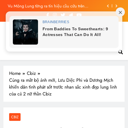
Skip
Công bố tin nhắn cuối cùng của Vu Mông Lung, vừa
to
đau xót vừa phẫn nộ
content
Vu Mông Lung báo cáo khám nghiệm bị “rò rỉ” dư
luận sục sôi và đặt nhiều câu hỏi
Vu Mông Lung mất ngày ‘Huyết Nguyệt’, nghi Uông
Du Cầm ‘hại’, bằng chứng bị lộ!
Tin tức nóng hổi
Vu Mông Lung từng ra tín hiệu cầu cứu trên
livestream, mẹ đến công ty quậy?
Công bố tin nhắn cuối cùng của Vu Mông Lung, vừa
đau xót vừa phẫn nộ
Home
Cbiz
Cùng ra mắt bộ ảnh mới, Lưu Diệc Phi và Dương Mịch
khiến dân tình phát sốt trước nhan sắc xinh đẹp lung linh
của cả 2 nữ thần Cbiz
CBIZ