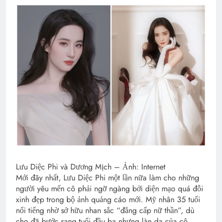
Lưu Diệc Phi và Dương Mịch – Ảnh: Internet
Mới đây nhất, Lưu Diệc Phi một lần nữa làm cho những
người yêu mến cô phải ngỡ ngàng bởi diện mạo quá đỗi
xinh đẹp trong bộ ảnh quảng cáo mới. Mỹ nhân 35 tuổi
nổi tiếng nhờ sở hữu nhan sắc “đẳng cấp nữ thần”, dù
cho đã bước sang tuổi đầu ba nhưng làn da của cô