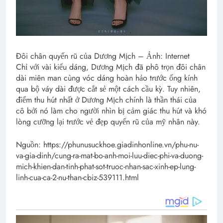
Đôi chân quyến rũ của Dương Mịch – Ảnh: Internet
Chỉ với vài kiểu dáng, Dương Mịch đã phô trọn đôi chân
dài miên man cùng vóc dáng hoàn hảo trước ống kính
qua bộ váy dài được cắt sẻ một cách cầu kỳ. Tuy nhiên,
điểm thu hút nhất ở Dương Mịch chính là thần thái của
cô bởi nó làm cho người nhìn bị cảm giác thu hút và khó
lòng cưỡng lại trước vẻ đẹp quyến rũ của mỹ nhân này.
Nguồn: https://phunusuckhoe.giadinhonline.vn/phu-nu-
va-gia-dinh/cung-ra-mat-bo-anh-moi-luu-diec-phi-va-duong-
mich-khien-dan-tinh-phat-sot-truoc-nhan-sac-xinh-ep-lung-
linh-cua-ca-2-nu-than-cbiz-539111.html