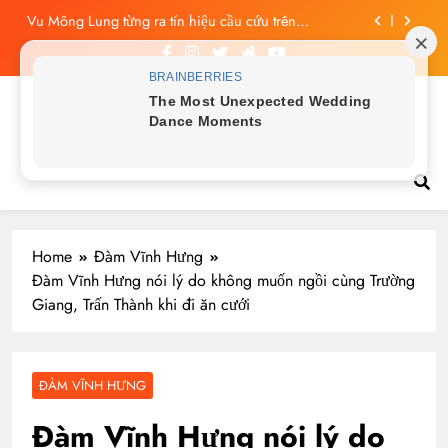
Skip
Công bố tin nhắn cuối cùng của Vu Mông Lung, vừa
to
đau xót vừa phẫn nộ
content
Vu Mông Lung báo cáo khám nghiệm bị “rò rỉ” dư
luận sục sôi và đặt nhiều câu hỏi
Vu Mông Lung mất ngày ‘Huyết Nguyệt’, nghi Uông
Du Cầm ‘hại’, bằng chứng bị lộ!
Tin tức nóng hổi
Vu Mông Lung từng ra tín hiệu cầu cứu trên
livestream, mẹ đến công ty quậy?
Công bố tin nhắn cuối cùng của Vu Mông Lung, vừa
đau xót vừa phẫn nộ
Home
Đàm Vĩnh Hưng
Đàm Vĩnh Hưng nói lý do không muốn ngồi cùng Trường
Giang, Trấn Thành khi đi ăn cưới
ĐÀM VĨNH HƯNG
Đàm Vĩnh Hưng nói lý do