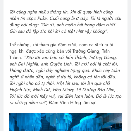
Tôi cũng nghe nhiều thông tin, khi đi quay hình cũng
nhắn tin chọc Puka. Cuối cùng là ở đây. Tôi là người chủ
động nói rằng: ‘Gin ơi, anh muốn hát trong đám cưới’.
Gin sau đó lập tức hỏi lại có thật như vậy không”.
Thế nhưng, khi tham gia đám cưới, nam ca sĩ tỏ ra ái
ngại khi được xếp cùng bàn với Trường Giang, Trấn
Thành.
“Xếp tôi vào bàn có Trấn Thành, Trường Giang,
anh Đại Nghĩa, anh Quyền Linh. Tôi mới nói là chết rồi,
không được, ngồi đây nghiêm trọng quá. Khúc này toàn
nghệ sĩ nhân dân, nghệ sĩ ưu tú, không có tên tôi đâu.
Tôi ngồi cho có tụ thôi. Một lát sau, tôi lẻn qua chỗ
Huỳnh Lập, Minh Dự, Hòa Minzy, Lê Dương Bảo Lâm,…
Tới lúc đó mới thấy vui, vui điên loạn luôn. Đó là lúc tạo
ra những niềm vui”,
Đàm Vĩnh Hưng tâm sự.