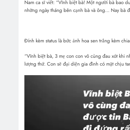
Nam ca sĩ viết: “Vĩnh biệt bà! Một người bà bao d
những ngày tháng bên cạnh bà và ông… Nay bà đã
Đính kèm status là bức ảnh hoa sen trắng kèm chia
“Vĩnh biệt bà, 3 mẹ con con vô cùng đau xót khi 
lượng thứ. Con sẽ đại diện gia đình có mặt chịu ta