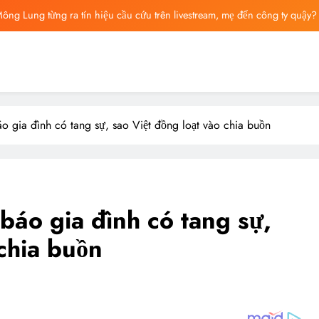
ông bố tin nhắn cuối cùng của Vu Mông Lung, vừa đau xót vừa phẫn nộ
ng báo cáo khám nghiệm bị “rò rỉ” dư luận sục sôi và đặt nhiều câu hỏi
ng mất ngày ‘Huyết Nguyệt’, nghi Uông Du Cầm ‘hại’, bằng chứng bị lộ!
ông Lung từng ra tín hiệu cầu cứu trên livestream, mẹ đến công ty quậy?
 gia đình có tang sự, sao Việt đồng loạt vào chia buồn
ông bố tin nhắn cuối cùng của Vu Mông Lung, vừa đau xót vừa phẫn nộ
áo gia đình có tang sự,
 chia buồn