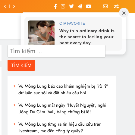
Tìm
kiếm
cho:
Vu Mông Lung báo cáo khám nghiệm bị “rò rỉ”
dư luận sục sôi và đặt nhiều câu hỏi
Vu Mông Lung mất ngày ‘Huyết Nguyệt’, nghi
Uông Du Cầm ‘hại’, bằng chứng bị lộ!
Vu Mông Lung từng ra tín hiệu cầu cứu trên
livestream, mẹ đến công ty quậy?