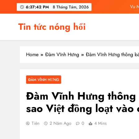
Skip
C
6:37:43 PM
8 Tháng Tám, 2026
to
content
Vu Mông Lu
Tin tức nóng hổi
Vu Mông Lu
Vu M
Home
Đàm Vĩnh Hưng
Đàm Vĩnh Hưng thông báo
C
ĐÀM VĨNH HƯNG
Đàm Vĩnh Hưng thông b
sao Việt đồng loạt vào
Tiên
2 Năm Ago
0
4 Mins