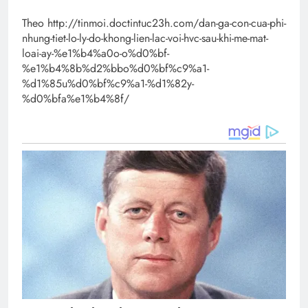
Theo http://tinmoi.doctintuc23h.com/dan-ga-con-cua-phi-
nhung-tiet-lo-ly-do-khong-lien-lac-voi-hvc-sau-khi-me-mat-
loai-ay-%e1%b4%a0o-o%d0%bf-
%e1%b4%8b%d2%bbo%d0%bf%c9%a1-
%d1%85u%d0%bf%c9%a1-%d1%82y-
%d0%bfa%e1%b4%8f/