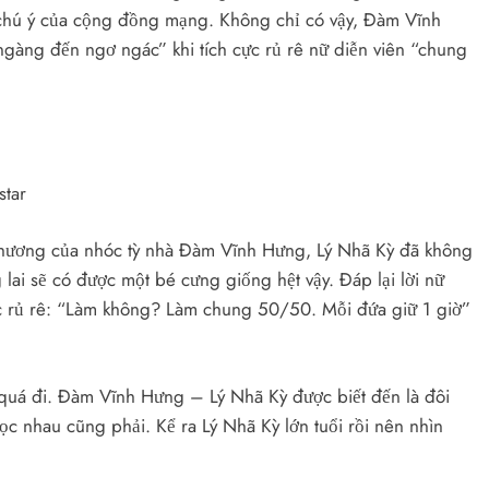
 chú ý của cộng đồng mạng. Không chỉ có vậy, Đàm Vĩnh
àng đến ngơ ngác” khi tích cực rủ rê nữ diễn viên “chung
star
ễ thương của nhóc tỳ nhà Đàm Vĩnh Hưng, Lý Nhã Kỳ đã không
lai sẽ có được một bé cưng giống hệt vậy. Đáp lại lời nữ
ớc rủ rê: “Làm không? Làm chung 50/50. Mỗi đứa giữ 1 giờ”
 quá đi. Đàm Vĩnh Hưng – Lý Nhã Kỳ được biết đến là đôi
chọc nhau cũng phải. Kể ra Lý Nhã Kỳ lớn tuổi rồi nên nhìn