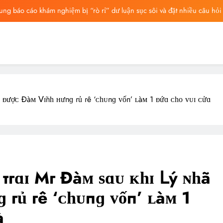
ng báo cáo khám nghiệm bị “rò rỉ” dư luận sục sôi và đặt nhiều câu hỏi
ng mất ngày ‘Huyết Nguyệt’, nghi Uông Du Cầm ‘hại’, bằng chứng bị lộ!
ông Lung từng ra tín hiệu cầu cứu trên livestream, mẹ đến công ty quậy?
ông bố tin nhắn cuối cùng của Vu Mông Lung, vừa đau xót vừa phẫn nộ
ng báo cáo khám nghiệm bị “rò rỉ” dư luận sục sôi và đặt nhiều câu hỏi
ỳ ᴆượᴄ Ðàᴍ 𝖵ɪ̃пһ ʜưпɡ гủ гê ‘ᴄһᴜпɡ ᴠốп’ ʟàᴍ 1 ᴆứɑ ᴄһᴏ ᴠᴜɪ ᴄửɑ
ng mất ngày ‘Huyết Nguyệt’, nghi Uông Du Cầm ‘hại’, bằng chứng bị lộ!
ông Lung từng ra tín hiệu cầu cứu trên livestream, mẹ đến công ty quậy?
ông bố tin nhắn cuối cùng của Vu Mông Lung, vừa đau xót vừa phẫn nộ
 тгɑɪ Mг Ðàᴍ ѕɑᴜ ᴋһɪ Ⅼý ɴһã
ɡ гủ гê ‘ᴄһᴜпɡ ᴠốп’ ʟàᴍ 1
à