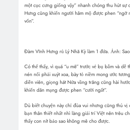
một cục cưng giống vậy” nhanh chóng thu hút sự
Hưng cũng khiến người hâm mộ được phen “ngỡ ng
vốn”.
Đàm Vĩnh Hưng rủ Lý Nhã Kỳ làm 1 đứa. Ảnh: Sao
Có thể thấy, vì quá “u mê” trước vẻ bụ bẫm và d
nén nổi phải xuýt xoa, bày tỏ niềm mong ước tương 
diễn viên, giọng hát Nửa vầng trăng cũng hài hư
khiến dân mạng được phen “cười ngất”.
Dù biết chuyện này chỉ đùa vui nhưng cũng thú vị
bạn thân thiết nhất nhì làng giải trí Việt nên trêu 
thấy con nít bảo sao không mê cho được.