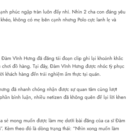
hạnh phúc ngập tràn luôn đấy nhỉ. Nhìn 2 cha con đáng yêu
 khéo, không có mẹ bên cạnh nhưng Polo cực lanh lẹ và
, Đàm Vĩnh Hưng đã đăng tải đoạn clip ghi lại khoảnh khắc
 chơi đồ hàng. Tại đây, Đàm Vĩnh Hưng được nhóc tỳ phục
ười khách hàng đến trải nghiệm ẩm thực tại quán.
 nhưng đã nhanh chóng nhận được sự quan tâm cùng lượt
hần bình luận, nhiều netizen đã không quên để lại lời khen
hia sẻ mong muốn được làm mẹ dưới bài đăng của ca sĩ Đàm
. Kèm theo đó là dòng trạng thái: “Nhìn xong muốn làm