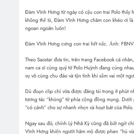
Đàm Vĩnh Hưng từ ngày có cậu con trai Polo thấy 
không thể tả, Đàm Vĩnh Hưng chăm con khéo ơi là
ngoan ngoãn luôn!
Đàm Vĩnh Hưng cưng con trai hết nấc. Ảnh: FBNV
Theo Saostar đưa tin, trên trang Facebook cá nhân
nam ca sĩ cùng quý tử Polo Huỳnh đang cùng nhau
vụ vô cùng chu đáo và tận tình khi sắm vai một ng
Dù đoạn clip chỉ vừa được đăng tải trong ít phút
tương tác “khủng” từ phía cộng đồng mạng. Dưới p
“có cánh” cho sự nhanh nhẹn và hoạt bát của Polo.
Ngay sau đó, chính Lý Nhã Kỳ cũng đã bất ngờ c
Vĩnh Hưng khiến người hâm mộ được phen “hú vía”