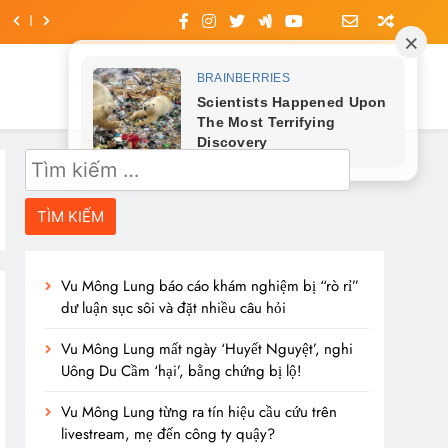
Tìm
kiếm
cho:
Vu Mông Lung báo cáo khám nghiệm bị “rò rỉ”
dư luận sục sôi và đặt nhiều câu hỏi
Vu Mông Lung mất ngày ‘Huyết Nguyệt’, nghi
Uông Du Cầm ‘hại’, bằng chứng bị lộ!
Vu Mông Lung từng ra tín hiệu cầu cứu trên
livestream, mẹ đến công ty quậy?