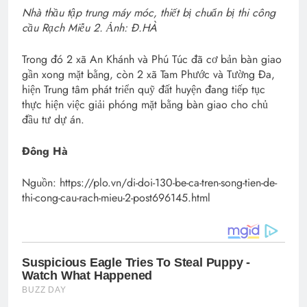
Nhà thầu tập trung máy móc, thiết bị chuẩn bị thi công
cầu Rạch Miễu 2. Ảnh: Đ.HÀ
Trong đó 2 xã An Khánh và Phú Túc đã cơ bản bàn giao
gần xong mặt bằng, còn 2 xã Tam Phước và Tường Đa,
hiện Trung tâm phát triển quỹ đất huyện đang tiếp tục
thực hiện việc giải phóng mặt bằng bàn giao cho chủ
đầu tư dự án.
Đông Hà
Nguồn: https://plo.vn/di-doi-130-be-ca-tren-song-tien-de-
thi-cong-cau-rach-mieu-2-post696145.html