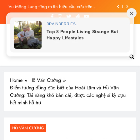
Skip
Công bố tin nhắn cuối cùng của Vu Mông Lung, vừa
to
đau xót vừa phẫn nộ
content
Vu Mông Lung báo cáo khám nghiệm bị “rò rỉ” dư
luận sục sôi và đặt nhiều câu hỏi
Vu Mông Lung mất ngày ‘Huyết Nguyệt’, nghi Uông
Du Cầm ‘hại’, bằng chứng bị lộ!
Tin tức nóng hổi
Vu Mông Lung từng ra tín hiệu cầu cứu trên
livestream, mẹ đến công ty quậy?
Công bố tin nhắn cuối cùng của Vu Mông Lung, vừa
đau xót vừa phẫn nộ
Home
Hồ Văn Cường
Điểm tương đồng đặc biệt của Hoài Lâm và Hồ Văn
Cường: Tài năng khó bàn cãi, được các nghệ sĩ kỳ cựu
hết mình hỗ trợ
HỒ VĂN CƯỜNG