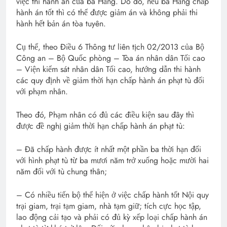
việc thi hành án của bà Hằng. Do đó, nếu bà Hằng chấp
hành án tốt thì có thể được giảm án và không phải thi
hành hết bản án tòa tuyên.
Cụ thể, theo Điều 6 Thông tư liên tịch 02/2013 của Bộ
Công an – Bộ Quốc phòng – Tòa án nhân dân Tối cao
– Viện kiểm sát nhân dân Tối cao, hướng dẫn thi hành
các quy định về giảm thời hạn chấp hành án phạt tù đối
với phạm nhân.
Theo đó, Phạm nhân có đủ các điều kiện sau đây thì
được đề nghị giảm thời hạn chấp hành án phạt tù:
– Đã chấp hành được ít nhất một phần ba thời hạn đối
với hình phạt tù từ ba mươi năm trở xuống hoặc mười hai
năm đối với tù chung thân;
– Có nhiều tiến bộ thể hiện ở việc chấp hành tốt Nội quy
trại giam, trại tạm giam, nhà tạm giữ; tích cực học tập,
lao động cải tạo và phải có đủ kỳ xếp loại chấp hành án