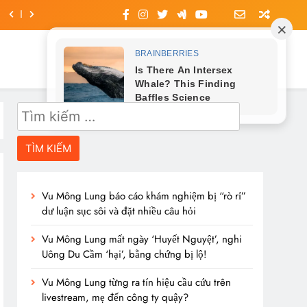
Tìm
kiếm
cho:
Vu Mông Lung báo cáo khám nghiệm bị “rò rỉ”
dư luận sục sôi và đặt nhiều câu hỏi
Vu Mông Lung mất ngày ‘Huyết Nguyệt’, nghi
Uông Du Cầm ‘hại’, bằng chứng bị lộ!
Vu Mông Lung từng ra tín hiệu cầu cứu trên
livestream, mẹ đến công ty quậy?