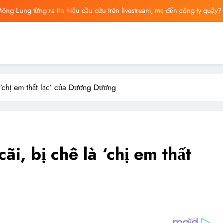
ông bố tin nhắn cuối cùng của Vu Mông Lung, vừa đau xót vừa phẫn nộ
ng báo cáo khám nghiệm bị “rò rỉ” dư luận sục sôi và đặt nhiều câu hỏi
ng mất ngày ‘Huyết Nguyệt’, nghi Uông Du Cầm ‘hại’, bằng chứng bị lộ!
ông Lung từng ra tín hiệu cầu cứu trên livestream, mẹ đến công ty quậy?
 ‘chị em thất lạc’ của Dương Dương
ông bố tin nhắn cuối cùng của Vu Mông Lung, vừa đau xót vừa phẫn nộ
i, bị chê là ‘chị em thất