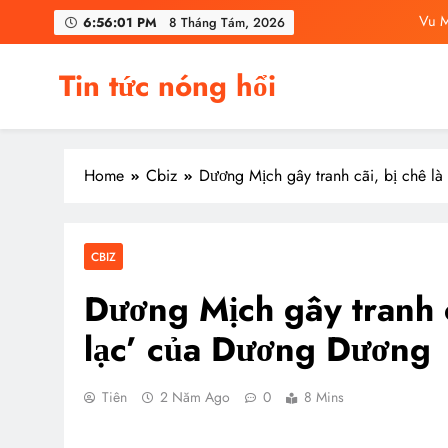
Skip
C
6:56:03 PM
8 Tháng Tám, 2026
to
content
Vu Mông Lu
Tin tức nóng hổi
Vu Mông Lu
Vu M
Home
Cbiz
Dương Mịch gây tranh cãi, bị chê là
C
CBIZ
Dương Mịch gây tranh cã
lạc’ của Dương Dương
Tiên
2 Năm Ago
0
8 Mins