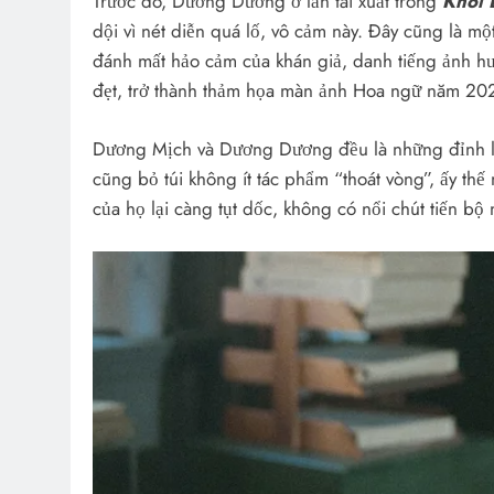
Trước đó, Dương Dương ở lần tái xuất trong
Khói 
dội vì nét diễn quá lố, vô cảm này. Đây cũng là
đánh mất hảo cảm của khán giả, danh tiếng ảnh h
đẹt, trở thành thảm họa màn ảnh Hoa ngữ năm 20
Dương Mịch và Dương Dương đều là những đỉnh lư
cũng bỏ túi không ít tác phẩm “thoát vòng”, ấy thế
của họ lại càng tụt dốc, không có nổi chút tiến bộ