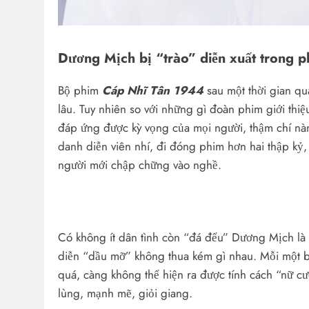
Dương Mịch bị “trào” diễn xuất trong p
Bộ phim
Cáp Nhĩ Tân 1944
sau một thời gian qu
lâu. Tuy nhiên so với những gì đoàn phim giới thi
đáp ứng được kỳ vọng của mọi người, thậm chí nàn
danh diễn viên nhí, đi đóng phim hơn hai thập kỷ
người mới chập chững vào nghề.
Có không ít dân tình còn “đá đểu” Dương Mịch là 
diễn “dầu mỡ” không thua kém gì nhau. Mỗi một 
quá, càng không thể hiện ra được tính cách “nữ c
lùng, mạnh mẽ, giỏi giang.