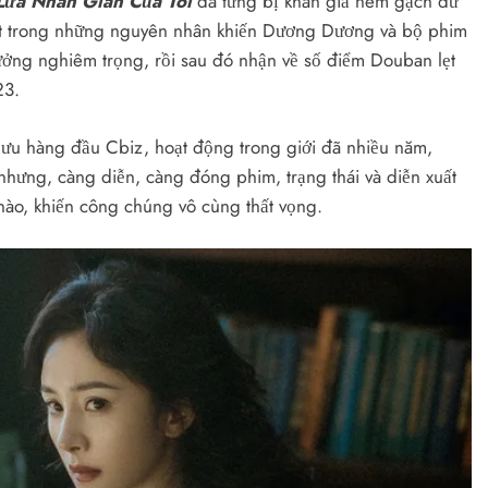
Lửa Nhân Gian Của Tôi
đã từng bị khán giả ném gạch dữ
 một trong những nguyên nhân khiến Dương Dương và bộ phim
ưởng nghiêm trọng, rồi sau đó nhận về số điểm Douban lẹt
23.
u hàng đầu Cbiz, hoạt động trong giới đã nhiều năm,
 nhưng, càng diễn, càng đóng phim, trạng thái và diễn xuất
 nào, khiến công chúng vô cùng thất vọng.