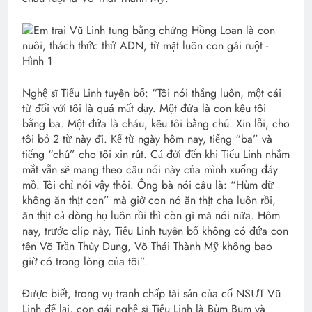
Nghệ sĩ Tiểu Linh tuyên bố: “Tôi nói thẳng luôn, một cái
từ đối với tôi là quá mất dạy. Một đứa là con kêu tôi
bằng ba. Một đứa là cháu, kêu tôi bằng chú. Xin lỗi, cho
tôi bỏ 2 từ này đi. Kể từ ngày hôm nay, tiếng “ba” và
tiếng “chú” cho tôi xin rút. Cả đời đến khi Tiểu Linh nhắm
mắt vẫn sẽ mang theo câu nói này của mình xuống đáy
mồ. Tôi chỉ nói vậy thôi. Ông bà nói câu là: “Hùm dữ
không ăn thịt con” mà giờ con nó ăn thịt cha luôn rồi,
ăn thịt cả dòng họ luôn rồi thì còn gì mà nói nữa. Hôm
nay, trước clip này, Tiểu Linh tuyên bố không có đứa con
tên Võ Trần Thùy Dung, Võ Thái Thành Mỹ không bao
giờ có trong lòng của tôi”.
Được biết, trong vụ tranh chấp tài sản của cố NSƯT Vũ
Linh để lại, con gái nghệ sĩ Tiểu Linh là Bùm Bum và