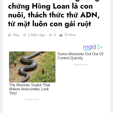
chứng Hồng Loan là con
nuôi, thách thức thử ADN,
từ mặt luôn con gái ruột
Thùy
3 Năm Ago
0
12 Mins