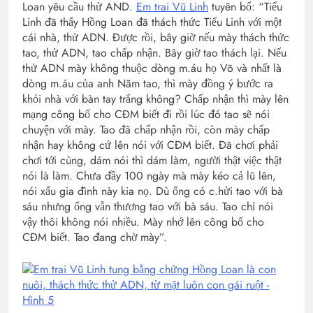
Loan yêu cầu thử AND.
Em trai Vũ Linh
tuyên bố: “Tiểu
Linh đã thấy Hồng Loan đã thách thức Tiểu Linh với một
cái nhà, thử ADN. Được rồi, bây giờ nếu mày thách thức
tao, thử ADN, tao chấp nhận. Bây giờ tao thách lại. Nếu
thử ADN mày không thuộc dòng m.áu họ Võ và nhất là
dòng m.áu của anh Năm tao, thì mày đồng ý bước ra
khỏi nhà với bàn tay trắng không? Chấp nhận thì mày lên
mạng công bố cho CĐM biết đi rồi lúc đó tao sẽ nói
chuyện với mày. Tao đã chấp nhận rồi, còn mày chấp
nhận hay không cứ lên nói với CĐM biết. Đã chơi phải
chơi tới cùng, dám nói thì dám làm, người thật việc thật
nói là làm. Chưa đầy 100 ngày mà mày kéo cả lũ lên,
nói xấu gia đình này kia nọ. Dù ổng có c.hửi tao với bà
sáu nhưng ổng vẫn thương tao với bà sáu. Tao chỉ nói
vậy thôi không nói nhiều. Mày nhớ lên công bố cho
CĐM biết. Tao đang chờ mày”.