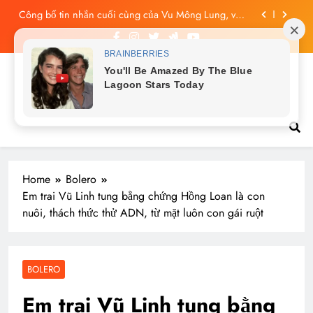
Skip
Vu Mông Lung báo cáo khám nghiệm bị “rò rỉ” dư
to
luận sục sôi và đặt nhiều câu hỏi
content
Vu Mông Lung mất ngày ‘Huyết Nguyệt’, nghi Uông
Du Cầm ‘hại’, bằng chứng bị lộ!
Vu Mông Lung từng ra tín hiệu cầu cứu trên
Tin tức nóng hổi
livestream, mẹ đến công ty quậy?
Công bố tin nhắn cuối cùng của Vu Mông Lung, vừa
đau xót vừa phẫn nộ
Home
Bolero
Em trai Vũ Linh tung bằng chứng Hồng Loan là con
nuôi, thách thức thử ADN, từ mặt luôn con gái ruột
BOLERO
Em trai Vũ Linh tung bằng