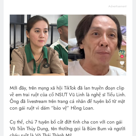
Advertisement
Mới đây, trên mạng xã hội TikTok đã lan truyền đoạn clip
về em trai ruột của cố NSƯT Vũ Linh là nghệ sĩ Tiểu Linh.
Ông đã livestream trên trang cá nhân để tuyên bố từ mặt
con gái ruột vì dám “bảo vệ” Hồng Loan.
Cụ thể, chú 7 tuyên bố cắt đứt tình cha con với con gái
Võ Trần Thùy Dung, tên thường gọi là Bùm Bum và người
cháu ruột là Võ Thái Thành Mỹ.