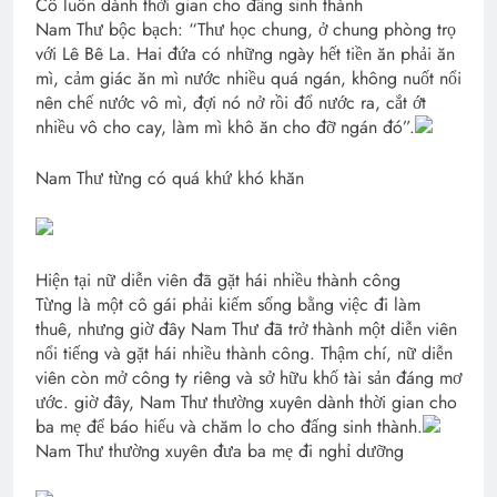
Cô luôn dành thời gian cho đấng sinh thành
Nam Thư bộc bạch: “Thư học chung, ở chung phòng trọ
với Lê Bê La. Hai đứa có những ngày hết tiền ăn phải ăn
mì, cảm giác ăn mì nước nhiều quá ngán, không nuốt nổi
nên chế nước vô mì, đợi nó nở rồi đổ nước ra, cắt ớt
nhiều vô cho cay, làm mì khô ăn cho đỡ ngán đó”.
Nam Thư từng có quá khứ khó khăn
Hiện tại nữ diễn viên đã gặt hái nhiều thành công
Từng là một cô gái phải kiếm sống bằng việc đi làm
thuê, nhưng giờ đây Nam Thư đã trở thành một diễn viên
nổi tiếng và gặt hái nhiều thành công. Thậm chí, nữ diễn
viên còn mở công ty riêng và sở hữu khố tài sản đáng mơ
ước. giờ đây, Nam Thư thường xuyên dành thời gian cho
ba mẹ để báo hiếu và chăm lo cho đấng sinh thành.
Nam Thư thường xuyên đưa ba mẹ đi nghỉ dưỡng