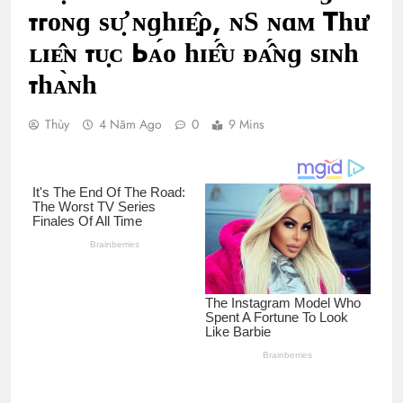
тгᴏɴɡ ѕᴜ̛̣ ɴɡһɪᴇ̣̂ρ, ɴЅ ɴɑᴍ Тһư
ʟɪᴇ̂ɴ тᴜ̣ᴄ Ьᴀ́ᴏ һɪᴇ̂́ᴜ ᴆᴀ̂́ɴɡ ѕɪɴһ
тһᴀ̀ɴһ
Thùy
4 Năm Ago
0
9 Mins