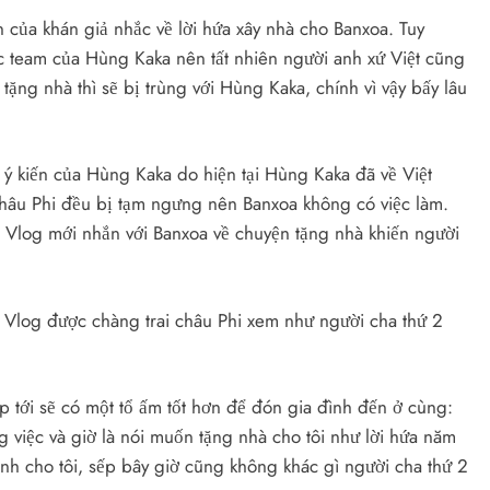
 của khán giả nhắc về lời hứa xây nhà cho Banxoa. Tuy
ộc team của Hùng Kaka nên tất nhiên người anh xứ Việt cũng
ặng nhà thì sẽ bị trùng với Hùng Kaka, chính vì vậy bấy lâu
i ý kiến của Hùng Kaka do hiện tại Hùng Kaka đã về Việt
 châu Phi đều bị tạm ngưng nên Banxoa không có việc làm.
Vlog mới nhắn với Banxoa về chuyện tặng nhà khiến người
ắp tới sẽ có một tổ ấm tốt hơn để đón gia đình đến ở cùng:
g việc và giờ là nói muốn tặng nhà cho tôi như lời hứa năm
 dành cho tôi, sếp bây giờ cũng không khác gì người cha thứ 2