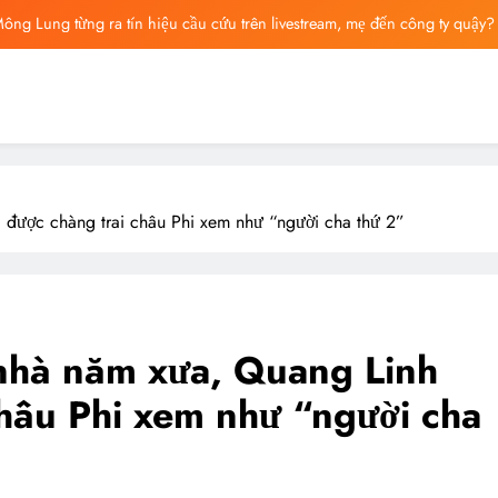
ông bố tin nhắn cuối cùng của Vu Mông Lung, vừa đau xót vừa phẫn nộ
ng báo cáo khám nghiệm bị “rò rỉ” dư luận sục sôi và đặt nhiều câu hỏi
ng mất ngày ‘Huyết Nguyệt’, nghi Uông Du Cầm ‘hại’, bằng chứng bị lộ!
ông Lung từng ra tín hiệu cầu cứu trên livestream, mẹ đến công ty quậy?
ông bố tin nhắn cuối cùng của Vu Mông Lung, vừa đau xót vừa phẫn nộ
 được chàng trai châu Phi xem như “người cha thứ 2”
 nhà năm xưa, Quang Linh
châu Phi xem như “người cha