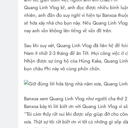
Quang Linh Vlog kể, anh đọc được nhiều bình luận
nhiên, anh đắn đo suy nghĩ vì hiện tại Banxoa thu
sẽ hứa xây nhà cho bạn này. Nếu Quang Linh Vlog t
nay anh vẫn không lên tiếng về vấn đề trên.
Sau khi suy xét, Quang Linh Vlog đã liên hệ để hỏ
Nam ít nhất 2-3 tháng để ăn Tết. Mọi công việc ở
Nhận được sự ủng hộ của Hùng Kaka, Quang Linh 
bạn châu Phi này vô cùng phấn chấn.
Banxoa xem Quang Linh Vlog như người cha thứ 2
Banxoa bày tỏ lời biết ơn với Quang Linh Vlog vì s
“Tôi cảm thấy rất vui khi được sếp giúp đỡ cho côn
xưa. Thật sự tôi rất biết ơn vì tất cả những gì sếp