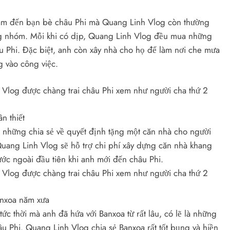
Nam đến bạn bè châu Phi mà Quang Linh Vlog còn thường
ng nhóm. Mỗi khi có dịp, Quang Linh Vlog đều mua những
 Phi. Đặc biệt, anh còn xây nhà cho họ để làm nơi che mưa
g vào công việc.
n thiết
i những chia sẻ về quyết định tặng một căn nhà cho người
Quang Linh Vlog sẽ hỗ trợ chi phí xây dựng căn nhà khang
c ngoài đầu tiên khi anh mới đến châu Phi.
anxoa năm xưa
tức thời mà anh đã hứa với Banxoa từ rất lâu, có lẽ là những
u Phi. Quang Linh Vlog chia sẻ Banxoa rất tốt bụng và hiền