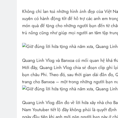
Không chỉ lan toả những hình ảnh đẹp của Việt 
xuyên có hành động tốt để hỗ trợ các anh em tro
món quà để tặng cho những người bạn đến từ châu
trú nắng cũng như giúp mọi người an tâm tập trun
Quang Linh Vlog và Banxoa có mối quan hệ khá thâ
Mới đây, Quang Linh Vlog chia sẻ đoạn clip ghi lạ
bạn châu Phi. Theo đó, sau thời gian dài đắn đo, 
trang cho Banxoa – một trong những người bạn nướ
Quang Linh Vlog đắn đo về lời hứa xây nhà cho B
Nam Youtuber tiết lộ đây không phải là quyết định 
ngày đầu tiên khi anh mới gặp người bạn này ở châ