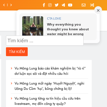
Tìm
kiếm
cho:
Vu Mông Lung báo cáo khám nghiệm bị “rò rỉ”
dư luận sục sôi và đặt nhiều câu hỏi
Vu Mông Lung mất ngày ‘Huyết Nguyệt’, nghi
Uông Du Cầm ‘hại’, bằng chứng bị lộ!
Vu Mông Lung từng ra tín hiệu cầu cứu trên
livestream, mẹ đến công ty quậy?