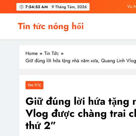
Skip
C
7:54:55 AM
9 Tháng Tám, 2026
to
content
Vu Mông Lu
Tin tức nóng hổi
Vu Mông Lu
Vu M
Home
Tin Tức
C
Giữ đúng lời hứa tặng nhà năm xưa, Quang Linh Vlog
TIN TỨC
Giữ đúng lời hứa tặng
Vlog được chàng trai 
thứ 2”