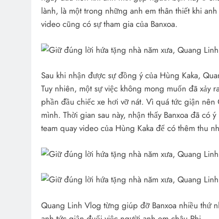
lành, là một trong những anh em thân thiết khi a
video cũng có sự tham gia của Banxoa.
Sau khi nhận được sự đồng ý của Hùng Kaka, Quang
Tuy nhiên, một sự việc không mong muốn đã xảy ra
phần đầu chiếc xe hơi vỡ nát. Vì quá tức giận nê
mình. Thời gian sau này, nhận thấy Banxoa đã có ý h
team quay video của Hùng Kaka để có thêm thu nh
Quang Linh Vlog từng giúp đỡ Banxoa nhiều thứ n
anh tức giận đuổi việc người anh em châu Phi