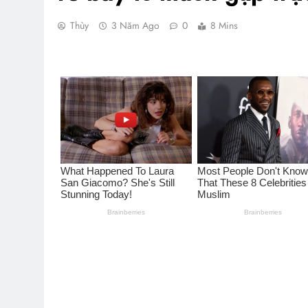
Thùy
3 Năm Ago
0
8 Mins