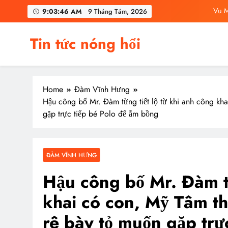
Skip
Vu M
9:03:47 AM
9 Tháng Tám, 2026
to
content
C
Tin tức nóng hổi
Vu Mông Lu
Vu Mông Lu
Home
Đàm Vĩnh Hưng
Vu M
Hậu công bố Mr. Đàm từng tiết lộ từ khi anh công kh
gặp trực tiếp bé Polo để ẵm bồng
C
ĐÀM VĨNH HƯNG
Hậu công bố Mr. Đàm từ
khai có con, Mỹ Tâm th
rê bày tỏ muốn gặp trự