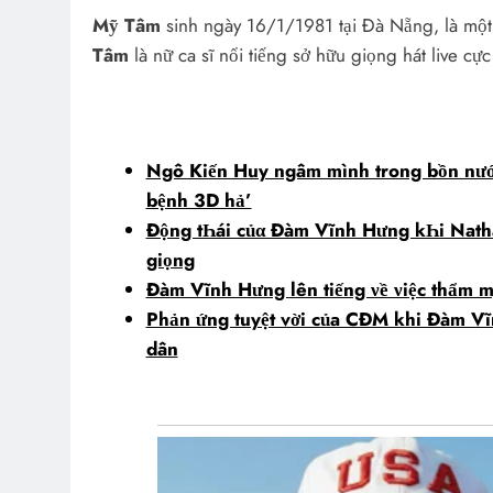
Mỹ Tâm
sinh ngày 16/1/1981 tại Đà Nẵng, là một
Tâm
là nữ ca sĩ nổi tiếng sở hữu giọng hát live cự
Ngô Kiến Huy ngâm mình trong bồn nư
bệnh 3D hả’
Động tҺái củα Đàm Vĩnh Hưng kҺi Natha
giọng
Đàm Vĩnh Hưng lên tiếng νề νiệc thẩm m
Phản ứng tuyệt vời của CĐM khi Đàm Vĩn
dân