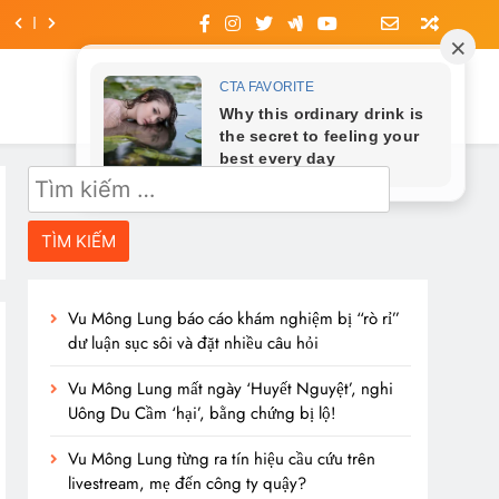
Tìm
kiếm
cho:
Vu Mông Lung báo cáo khám nghiệm bị “rò rỉ”
dư luận sục sôi và đặt nhiều câu hỏi
Vu Mông Lung mất ngày ‘Huyết Nguyệt’, nghi
Uông Du Cầm ‘hại’, bằng chứng bị lộ!
Vu Mông Lung từng ra tín hiệu cầu cứu trên
livestream, mẹ đến công ty quậy?