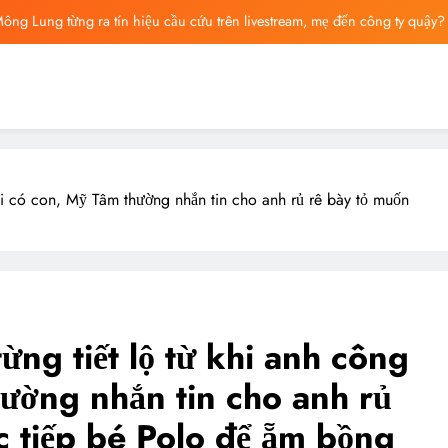
ông Lung từng ra tín hiệu cầu cứu trên livestream, mẹ đến công ty quậy?
ông bố tin nhắn cuối cùng của Vu Mông Lung, vừa đau xót vừa phẫn nộ
ng báo cáo khám nghiệm bị “rò rỉ” dư luận sục sôi và đặt nhiều câu hỏi
ng mất ngày ‘Huyết Nguyệt’, nghi Uông Du Cầm ‘hại’, bằng chứng bị lộ!
ông Lung từng ra tín hiệu cầu cứu trên livestream, mẹ đến công ty quậy?
ai có con, Mỹ Tâm thường nhắn tin cho anh rủ rê bày tỏ muốn
ông bố tin nhắn cuối cùng của Vu Mông Lung, vừa đau xót vừa phẫn nộ
ng tiết lộ từ khi anh công
ường nhắn tin cho anh rủ
c tiếp bé Polo để ẵm bồng