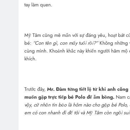
tay làm quen.
Mỹ Tâm cũng mê mẩn với sự đáng yêu, hoạt bát củ
bé:
“Con tên gì, con mấy tuổi rồi?”
Không những vậy
cùng mình. Khoảnh khắc này khiến người hâm mộ 
khích.
Trước đây,
Mr. Đàm từng tiết lộ từ khi anh công
muốn gặp trực tiếp bé Polo để ẵm bồng.
Nam ca 
vậy, cứ nhắn tin bảo là hôm nào cho gặp bé Polo, 
em có con nhanh đi để tôi và Mỹ Tâm còn ngồi sui 