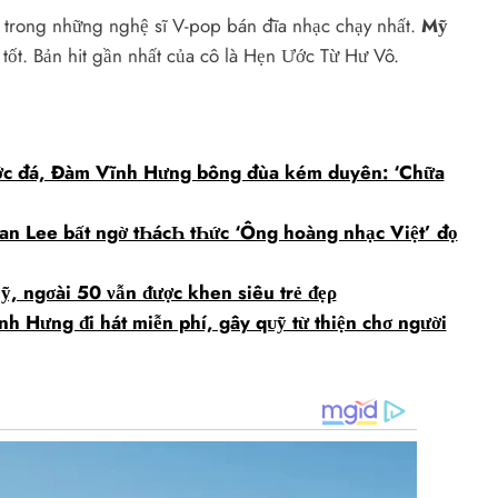
 trong những nghệ sĩ V-pop bán đĩa nhạc chạy nhất.
Mỹ
c tốt. Bản hit gần nhất của cô là Hẹn Ước Từ Hư Vô.
ớc đá, Đàm Vĩnh Hưng bông đùa kém duyên: ‘Chữa
n Lee bất ngờ tҺácҺ tҺức ‘Ông hoàng nhạc Việt’ đọ
ỹ, ngσài 50 νẫn ᵭược khen siêu trẻ ᵭẹρ
h Hưng ᵭi hát miễn phí, gây qᴜỹ từ thiện chσ người