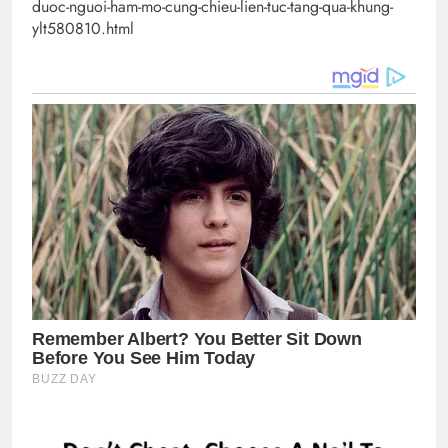
duoc-nguoi-ham-mo-cung-chieu-lien-tuc-tang-qua-khung-
ylt580810.html