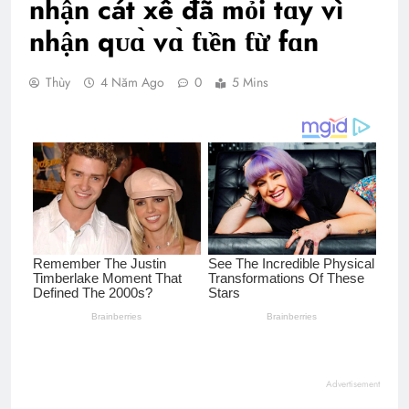
nhận cát xê đã mỏi tɑy vì
nhận qᴜɑ̀ vɑ̀ ƭιền ƭừ fɑn
Thùy
4 Năm Ago
0
5 Mins
Advertisement