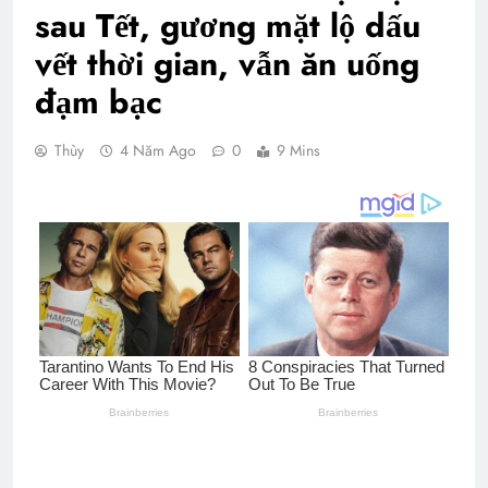
sau Tết, gương mặt lộ dấu
vết thời gian, vẫn ăn uống
đạm bạc
Thùy
4 Năm Ago
0
9 Mins