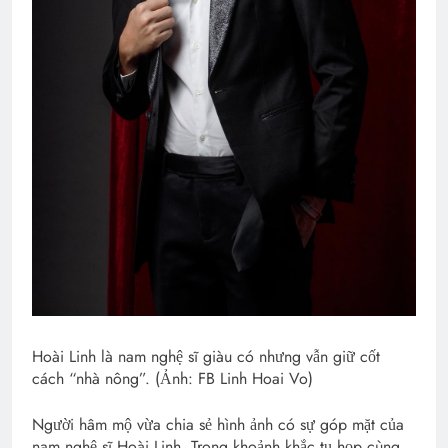
Hoài Linh là nam nghệ sĩ giàu có nhưng vẫn giữ cốt
cách “nhà nông”. (Ảnh: FB Linh Hoai Vo)
Người hâm mộ vừa chia sẻ hình ảnh có sự góp mặt của
nam nghệ sĩ Hoài Linh. Trong khoảnh khắc tụ họp cùng