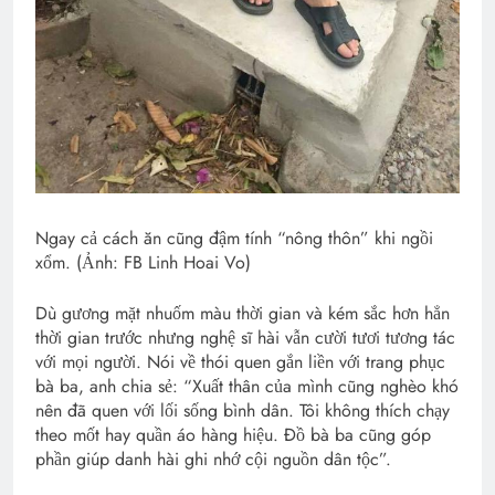
Ngay cả cách ăn cũng đậm tính “nông thôn” khi ngồi
xổm. (Ảnh: FB Linh Hoai Vo)
Dù gương mặt nhuốm màu thời gian và kém sắc hơn hẳn
thời gian trước nhưng nghệ sĩ hài vẫn cười tươi tương tác
với mọi người. Nói về thói quen gắn liền với trang phục
bà ba, anh chia sẻ: “Xuất thân của mình cũng nghèo khó
nên đã quen với lối sống bình dân. Tôi không thích chạy
theo mốt hay quần áo hàng hiệu. Đồ bà ba cũng góp
phần giúp danh hài ghi nhớ cội nguồn dân tộc”.