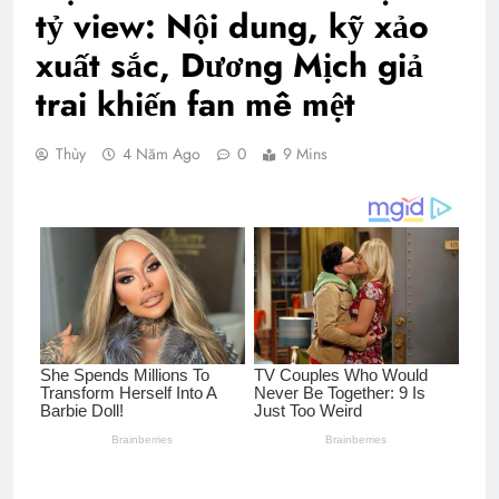
tỷ view: Nội dung, kỹ xảo
xuất sắc, Dương Mịch giả
trai khiến fan mê mệt
Thùy
4 Năm Ago
0
9 Mins