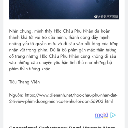
Nhìn chung, mình thấy Hộc Châu Phu Nhân đã hoàn
thành khá tốt vai trò của mình, thành công đẩy mạnh
những yếu tô quyền mưu và đi sâu vào nỗi lòng của từng
nhân vật trong phim. Dù là bộ phim gắn mác thần tượng
cổ trang nhưng Hộc Châu Phu Nhân cũng không đi sâu
vào những câu chuyện yêu hận tình thù như những bộ
phim thần tượng khác.
Tiểu Thang Viên
Nguồn: https://www.dienanh.net/hoc-chau-phu-nhan-dat-
2-ti-view-phim-duong-mich-co-te-nhu-loi-don-56903.html