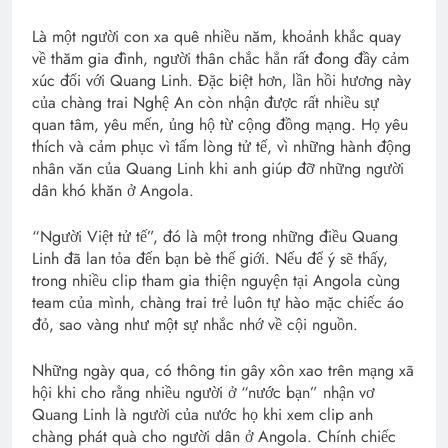
Là một người con xa quê nhiều năm, khoảnh khắc quay
về thăm gia đình, người thân chắc hẳn rất đong đầy cảm
xúc đối với Quang Linh. Đặc biệt hơn, lần hồi hương này
của chàng trai Nghệ An còn nhận được rất nhiều sự
quan tâm, yêu mến, ủng hộ từ cộng đồng mạng. Họ yêu
thích và cảm phục vì tấm lòng tử tế, vì những hành động
nhân văn của Quang Linh khi anh giúp đỡ những người
dân khó khăn ở Angola.
“Người Việt tử tế”, đó là một trong những điều Quang
Linh đã lan tỏa đến bạn bè thế giới. Nếu để ý sẽ thấy,
trong nhiều clip tham gia thiện nguyện tại Angola cùng
team của mình, chàng trai trẻ luôn tự hào mặc chiếc áo
đỏ, sao vàng như một sự nhắc nhớ về cội nguồn.
Những ngày qua, có thông tin gây xôn xao trên mạng xã
hội khi cho rằng nhiều người ở “nước bạn” nhận vơ
Quang Linh là người của nước họ khi xem clip anh
chàng phát quà cho người dân ở Angola. Chính chiếc