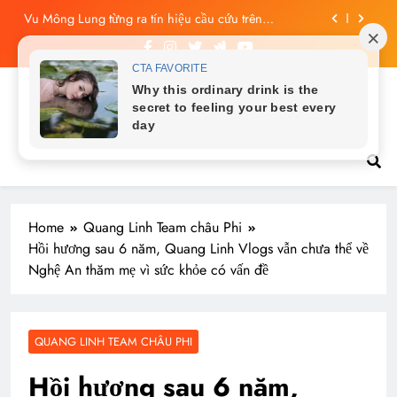
Skip
Vu Mông Lung từng ra tín hiệu cầu cứu trên
to
livestream, mẹ đến công ty quậy?
content
Công bố tin nhắn cuối cùng của Vu Mông Lung, vừa
đau xót vừa phẫn nộ
Vu Mông Lung báo cáo khám nghiệm bị “rò rỉ” dư
luận sục sôi và đặt nhiều câu hỏi
Tin tức nóng hổi
Vu Mông Lung mất ngày ‘Huyết Nguyệt’, nghi Uông
Du Cầm ‘hại’, bằng chứng bị lộ!
Vu Mông Lung từng ra tín hiệu cầu cứu trên
livestream, mẹ đến công ty quậy?
Công bố tin nhắn cuối cùng của Vu Mông Lung, vừa
đau xót vừa phẫn nộ
Home
Quang Linh Team châu Phi
Hồi hương sau 6 năm, Quang Linh Vlogs vẫn chưa thể về
Nghệ An thăm mẹ vì sức khỏe có vấn đề
QUANG LINH TEAM CHÂU PHI
Hồi hương sau 6 năm,