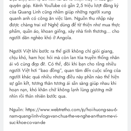
quyên góp. Kênh YouTube có gần 2,5 triệu lượt đăng ký
của Quang Linh cũng nhằm giúp những người xung
quanh anh có công ăn việc làm. Nguồn thu nhập này
được chàng trai xứ Nghệ dùng để từ thiện như mua thực
phẩm, quần áo, khoan giếng, xây nhà tình thương… cho
người dân nghèo khó ở Angola.
Người Việt khi bước ra thế giới không chỉ giỏi giang,
chịu khó, ham học hỏi mà còn lan tỏa truyền thống nhân
ái vô cùng đẹp đẽ. Có thể, đôi khi bạn cho rằng nhiều
người Việt hơi “bao đồng”, quan tâm đến cuộc sống của
người khác quá nhiều nhưng điều này phần nào thể hiện
sự gắn kết, tương thân tương ái sẵn sàng giúp nhau khi
hoạn nạn, khó khăn chứ không lạnh lùng giương mắt
nhìn rồi thản nhiên bước qua.
Nguồn: https://www.webtretho.com/p/hoi-huong-sau-6-
nam-quang-linh-vlogs-van-chua-the-ve-nghe-an-tham-me-vi-
suc-khoe-co-van-de