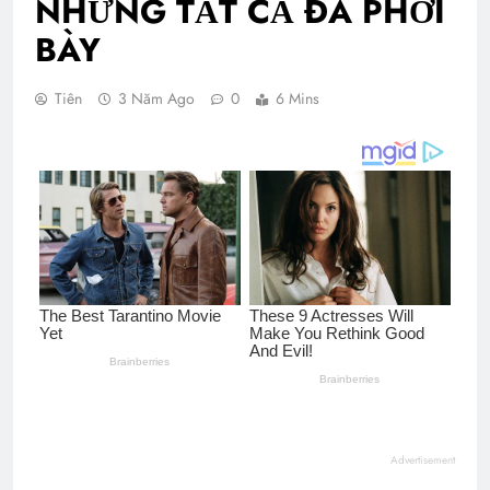
NHƯNG TẤT CẢ ĐÃ PHƠI
BÀY
Tiên
3 Năm Ago
0
6 Mins
Advertisement