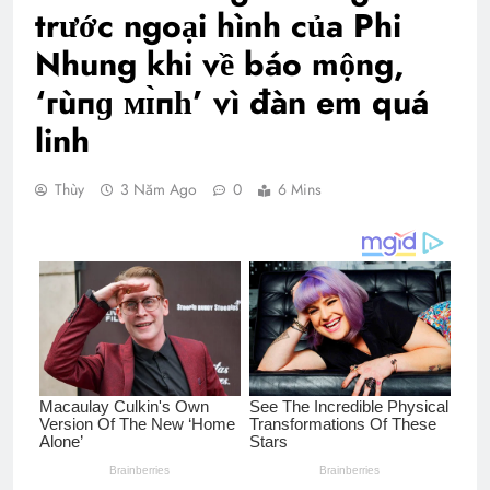
trước ngoại hình của Phi
Nhung khi về báo mộng,
‘гùпɡ ᴍɪ̀пһ’ vì đàn em quá
linh
Thùy
3 Năm Ago
0
6 Mins