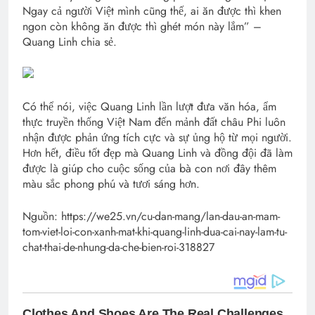
Ngay cả người Việt mình cũng thế, ai ăn được thì khen
ngon còn không ăn được thì ghét món này lắm” –
Quang Linh chia sẻ.
Có thể nói, việc Quang Linh lần lượt đưa văn hóa, ẩm
thực truyền thống Việt Nam đến mảnh đất châu Phi luôn
nhận được phản ứng tích cực và sự ủng hộ từ mọi người.
Hơn hết, điều tốt đẹp mà Quang Linh và đồng đội đã làm
được là giúp cho cuộc sống của bà con nơi đây thêm
màu sắc phong phú và tươi sáng hơn.
Nguồn: https://we25.vn/cu-dan-mang/lan-dau-an-mam-
tom-viet-loi-con-xanh-mat-khi-quang-linh-dua-cai-nay-lam-tu-
chat-thai-de-nhung-da-che-bien-roi-318827