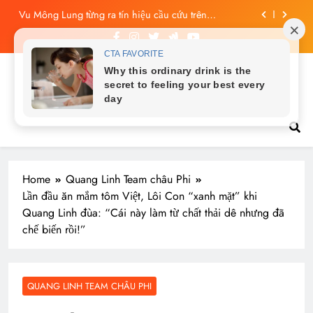
Skip
Công bố tin nhắn cuối cùng của Vu Mông Lung, vừa
to
đau xót vừa phẫn nộ
content
Vu Mông Lung báo cáo khám nghiệm bị “rò rỉ” dư
luận sục sôi và đặt nhiều câu hỏi
Vu Mông Lung mất ngày ‘Huyết Nguyệt’, nghi Uông
Du Cầm ‘hại’, bằng chứng bị lộ!
Tin tức nóng hổi
Vu Mông Lung từng ra tín hiệu cầu cứu trên
livestream, mẹ đến công ty quậy?
Công bố tin nhắn cuối cùng của Vu Mông Lung, vừa
đau xót vừa phẫn nộ
Home
Quang Linh Team châu Phi
Lần đầu ăn mắm tôm Việt, Lôi Con “xanh mặt” khi
Quang Linh đùa: “Cái này làm từ chất thải dê nhưng đã
chế biến rồi!”
QUANG LINH TEAM CHÂU PHI