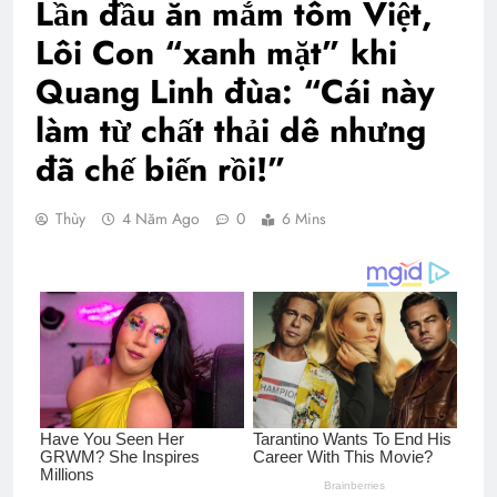
Lần đầu ăn mắm tôm Việt,
Lôi Con “xanh mặt” khi
Quang Linh đùa: “Cái này
làm từ chất thải dê nhưng
đã chế biến rồi!”
Thùy
4 Năm Ago
0
6 Mins