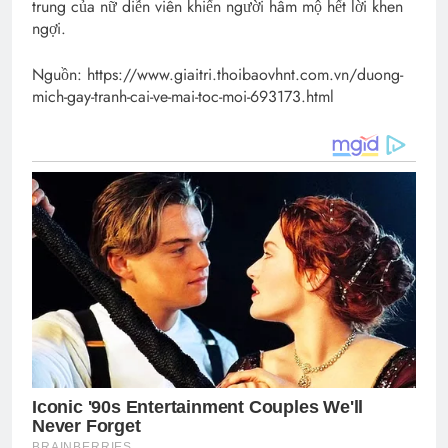
trung của nữ diễn viên khiến người hâm mộ hết lời khen
ngợi.
Nguồn: https://www.giaitri.thoibaovhnt.com.vn/duong-
mich-gay-tranh-cai-ve-mai-toc-moi-693173.html