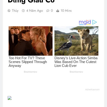
Thùy
4 Năm Ago
0
10 Mins
Advertisement