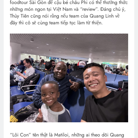
foodtour Sài Gòn để cậu bé châu Phi có thể thưởng thức
những món ngon tại Việt Nam và “review”. Đáng chú ý,
Thùy Tiên cũng nói rằng nếu team của Quang Linh về
đây thì cô sẽ cùng team tiếp tục làm từ thiện.
“Lôi Con” tên thật là Matiloi, những ai theo dõi Quang