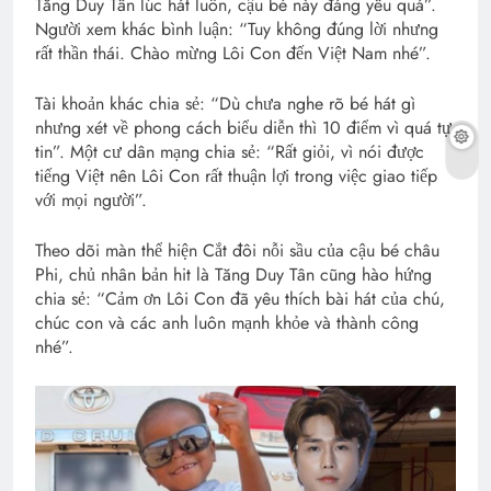
Tăng Duy Tân lúc hát luôn, cậu bé này đáng yêu quá”.
Người xem khác bình luận: “Tuy không đúng lời nhưng
rất thần thái. Chào mừng Lôi Con đến Việt Nam nhé”.
Tài khoản khác chia sẻ: “Dù chưa nghe rõ bé hát gì
nhưng xét về phong cách biểu diễn thì 10 điểm vì quá tự
tin”. Một cư dân mạng chia sẻ: “Rất giỏi, vì nói được
tiếng Việt nên Lôi Con rất thuận lợi trong việc giao tiếp
với mọi người”.
Theo dõi màn thể hiện Cắt đôi nỗi sầu của cậu bé châu
Phi, chủ nhân bản hit là Tăng Duy Tân cũng hào hứng
chia sẻ: “Cảm ơn Lôi Con đã yêu thích bài hát của chú,
chúc con và các anh luôn mạnh khỏe và thành công
nhé”.