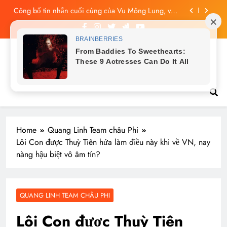
đau xót vừa phẫn nộ
Skip
Vu Mông Lung báo cáo khám nghiệm bị “rò rỉ” dư
to
luận sục sôi và đặt nhiều câu hỏi
content
Vu Mông Lung mất ngày ‘Huyết Nguyệt’, nghi Uông
Du Cầm ‘hại’, bằng chứng bị lộ!
Vu Mông Lung từng ra tín hiệu cầu cứu trên
Tin tức nóng hổi
livestream, mẹ đến công ty quậy?
Công bố tin nhắn cuối cùng của Vu Mông Lung, vừa
đau xót vừa phẫn nộ
Home
Quang Linh Team châu Phi
Lôi Con được Thuỳ Tiên hứa làm điều này khi về VN, nay
nàng hậu biệt vô âm tín?
QUANG LINH TEAM CHÂU PHI
Lôi Con được Thuỳ Tiên