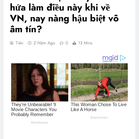
hứa làm điều này khi về
VN, nay nàng hậu biệt vô
âm tín?
Tiên
2 Năm Ago
0
13 Mins