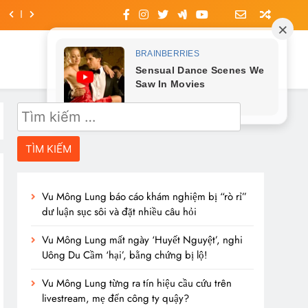
Tìm
kiếm
cho:
Vu Mông Lung báo cáo khám nghiệm bị “rò rỉ”
dư luận sục sôi và đặt nhiều câu hỏi
Vu Mông Lung mất ngày ‘Huyết Nguyệt’, nghi
Uông Du Cầm ‘hại’, bằng chứng bị lộ!
Vu Mông Lung từng ra tín hiệu cầu cứu trên
livestream, mẹ đến công ty quậy?