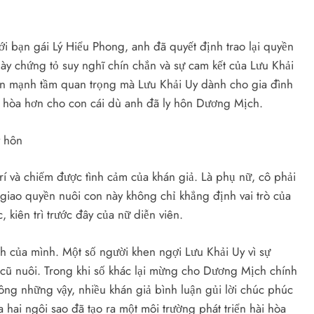
với bạn gái Lý Hiểu Phong, anh đã quyết định trao lại quyền
y chứng tỏ suy nghĩ chín chắn và sự cam kết của Lưu Khải
hấn mạnh tầm quan trọng mà Lưu Khải Uy dành cho gia đình
i hòa hơn cho con cái dù anh đã ly hôn Dương Mịch.
trí và chiếm được tình cảm của khán giả. Là phụ nữ, cô phải
giao quyền nuôi con này không chỉ khẳng định vai trò của
kiên trì trước đây của nữ diễn viên.
h của mình. Một số người khen ngợi Lưu Khải Uy vì sự
ợ cũ nuôi. Trong khi số khác lại mừng cho Dương Mịch chính
ông những vậy, nhiều khán giả bình luận gủi lời chúc phúc
hai ngôi sao đã tạo ra một môi trường phát triển hài hòa