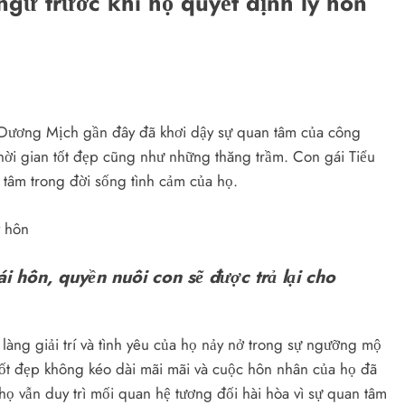
 ngữ trước khi họ quyết định ly hôn
và Dương Mịch gần đây đã khơi dậy sự quan tâm của công
ời gian tốt đẹp cũng như những thăng trầm. Con gái Tiểu
tâm trong đời sống tình cảm của họ.
ái hôn, quyền nuôi con sẽ được trả lại cho
 làng giải trí và tình yêu của họ nảy nở trong sự ngưỡng mộ
 tốt đẹp không kéo dài mãi mãi và cuộc hôn nhân của họ đã
họ vẫn duy trì mối quan hệ tương đối hài hòa vì sự quan tâm