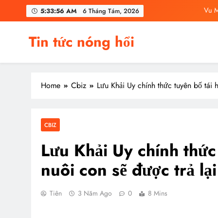
Skip
Vu M
5:33:57 AM
6 Tháng Tám, 2026
to
content
C
Tin tức nóng hổi
Vu Mông Lu
Vu Mông Lu
Home
Cbiz
Lưu Khải Uy chính thức tuyên bố tái
Vu M
C
CBIZ
Lưu Khải Uy chính thức
nuôi con sẽ được trả l
Tiên
3 Năm Ago
0
8 Mins