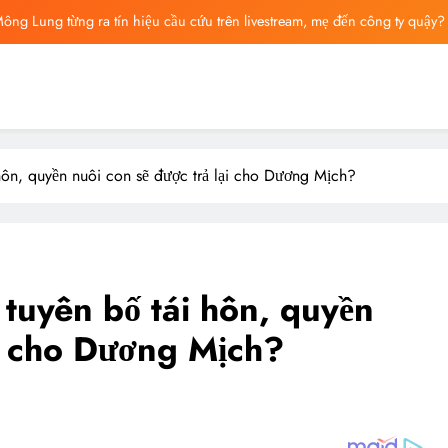
ông Lung từng ra tín hiệu cầu cứu trên livestream, mẹ đến công ty quậy?
ông bố tin nhắn cuối cùng của Vu Mông Lung, vừa đau xót vừa phẫn nộ
ng báo cáo khám nghiệm bị “rò rỉ” dư luận sục sôi và đặt nhiều câu hỏi
ng mất ngày ‘Huyết Nguyệt’, nghi Uông Du Cầm ‘hại’, bằng chứng bị lộ!
 hôn, quyền nuôi con sẽ được trả lại cho Dương Mịch?
ông Lung từng ra tín hiệu cầu cứu trên livestream, mẹ đến công ty quậy?
ông bố tin nhắn cuối cùng của Vu Mông Lung, vừa đau xót vừa phẫn nộ
 tuyên bố tái hôn, quyền
ại cho Dương Mịch?