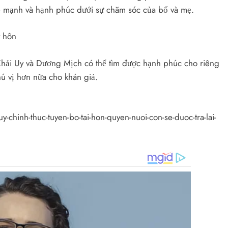
e mạnh và hạnh phúc dưới sự chăm sóc của bố và mẹ.
hải Uy và Dương Mịch có thể tìm được hạnh phúc cho riêng
ú vị hơn nữa cho khán giả.
-chinh-thuc-tuyen-bo-tai-hon-quyen-nuoi-con-se-duoc-tra-lai-