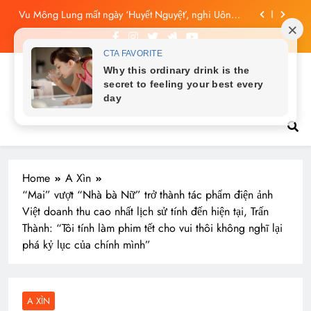
Skip
Du Cầm ‘hại’, bằng chứng bị lộ!
to
Vu Mông Lung từng ra tín hiệu cầu cứu trên
livestream, mẹ đến công ty quậy?
content
Công bố tin nhắn cuối cùng của Vu Mông Lung, vừa
đau xót vừa phẫn nộ
Tin tức nóng hổi
Vu Mông Lung báo cáo khám nghiệm bị “rò rỉ” dư
luận sục sôi và đặt nhiều câu hỏi
Vu Mông Lung mất ngày ‘Huyết Nguyệt’, nghi Uông
Du Cầm ‘hại’, bằng chứng bị lộ!
Vu Mông Lung từng ra tín hiệu cầu cứu trên
livestream, mẹ đến công ty quậy?
Công bố tin nhắn cuối cùng của Vu Mông Lung, vừa
Home
A Xìn
đau xót vừa phẫn nộ
“Mai” vượt “Nhà bà Nữ” trở thành tác phẩm điện ảnh
Việt doanh thu cao nhất lịch sử tính đến hiện tại, Trấn
Thành: “Tôi tính làm phim tết cho vui thôi không nghĩ lại
phá kỷ lục của chính mình”
A XÌN