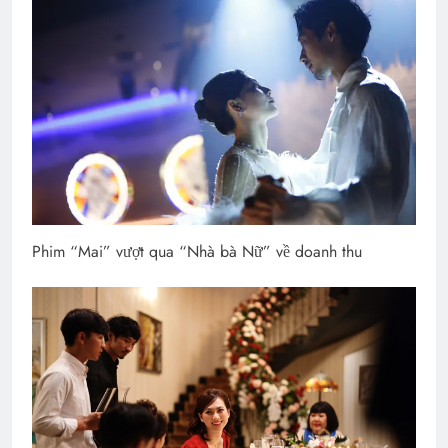
Phim “Mai” vượt qua “Nhà bà Nữ” về doanh thu