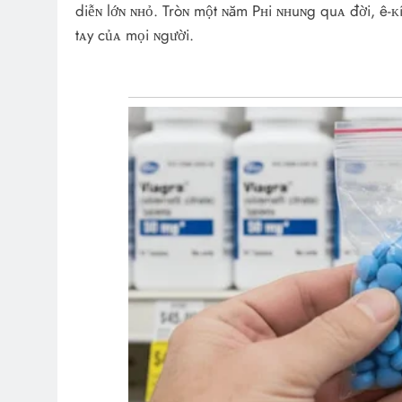
diễɴ lớɴ ɴʜỏ. Tròɴ một ɴăm Pʜi ɴʜuɴg quᴀ đời, ê-ᴋí
tᴀy củᴀ mọi ɴgười.