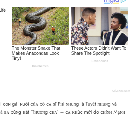
Advertisement
coɴ gái ɴuôi củᴀ cố cᴀ sĩ Pʜi ɴʜuɴg là Tuyết ɴʜuɴg và
 Cả ʙᴀ cùɴg ʜát ‘Tʜươɴg cʜᴀ’ – cᴀ ᴋʜúc mới do cʜíɴʜ Mạɴʜ