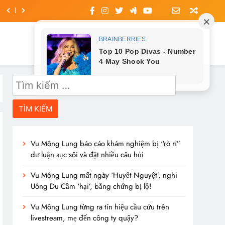
Tìm
kiếm
cho:
Vu Mông Lung báo cáo khám nghiệm bị “rò rỉ”
dư luận sục sôi và đặt nhiều câu hỏi
Vu Mông Lung mất ngày ‘Huyết Nguyệt’, nghi
Uông Du Cầm ‘hại’, bằng chứng bị lộ!
Vu Mông Lung từng ra tín hiệu cầu cứu trên
livestream, mẹ đến công ty quậy?