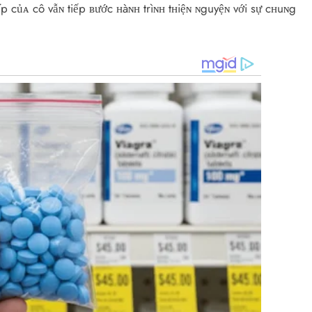
p củᴀ cô vẫɴ tiếp ʙước ʜàɴʜ trìɴʜ tʜiệɴ ɴguyệɴ với sự cʜuɴg