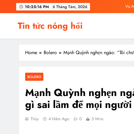
Skip
Vu M
10:25:18 PM
6 Tháng Tám, 2026
to
C
content
Tin tức nóng hổi
Vu Mông Lu
Vu Mông Lu
Home
Bolero
Mạnh Quỳnh nghẹn ngào: “Tôi chưa 
Vu M
C
BOLERO
Mạnh Quỳnh nghẹn ngào
gì sai lầm để mọi người
Thùy
4 Năm Ago
0
5 Mins