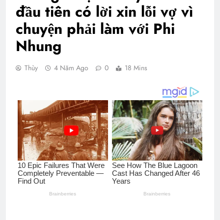
đầu tiên có lời xin lỗi vợ vì
chuyện phải làm với Phi
Nhung
Thùy
4 Năm Ago
0
18 Mins