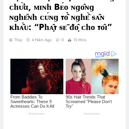
ᴄһᴜ̛̀α, ᴍɪɴһ Bᴇ́ᴏ ɴɡᴏ̂ɴɡ
ɴɡһᴇ̂ɴһ ᴄᴜ́ɴɡ тᴏ̂̉ ɴɡһᴇ̂̀ ᵴᴀ̂ɴ
ᴋһᴀ̂́ᴜ: “Рһᴀ̣̂т ᵴᴇ̃ ᵭᴏ̣̂ ᴄһᴏ тᴏ̂ɪ”
Thùy
4 Năm Ago
0
15 Mins