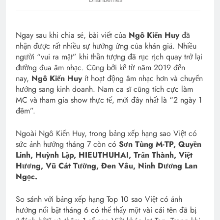
Ngay sau khi chia sẻ, bài viết của
Ngô Kiến Huy
đã
nhận được rất nhiều sự hưởng ứng của khán giả. Nhiều
người “vui ra mặt” khi thần tượng đã rục rịch quay trở lại
đường đua âm nhạc. Cũng bởi kể từ năm 2019 đến
nay,
Ngô Kiến Huy
ít hoạt động âm nhạc hơn và chuyển
hướng sang kinh doanh. Nam ca sĩ cũng tích cực làm
MC và tham gia show thực tế, mới đây nhất là “2 ngày 1
đêm”.
Ngoài Ngô Kiến Huy, trong bảng xếp hạng sao Việt có
sức ảnh hưởng tháng 7 còn có
Sơn Tùng M-TP, Quyền
Linh, Huỳnh Lập, HIEUTHUHAI, Trấn Thành, Việt
Hương, Vũ Cát Tường, Đen Vâu, Ninh Dương Lan
Ngọc.
So sánh với bảng xếp hạng Top 10 sao Việt có ảnh
hưởng nổi bật tháng 6 có thể thấy một vài cái tên đã bị