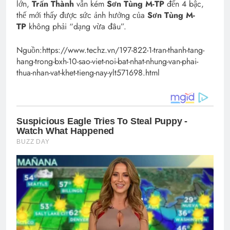
lớn,
Trấn Thành
vẫn kém
Sơn Tùng M-TP
đến 4 bậc,
thế mới thấy được sức ảnh hưởng của
Sơn Tùng M-
TP
không phải “dạng vừa đâu”.
Nguồn:https://www.techz.vn/197-822-1-tran-thanh-tang-
hang-trong-bxh-10-sao-viet-noi-bat-nhat-nhung-van-phai-
thua-nhan-vat-khet-tieng-nay-ylt571698.html