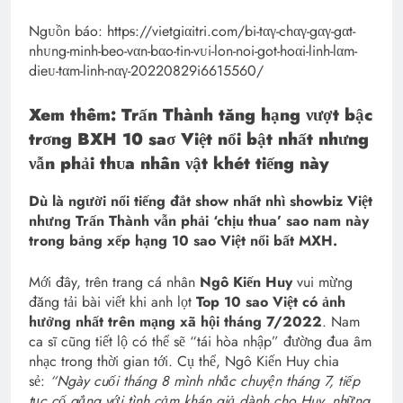
Ngᴜồn báo: httpᵴ://vietgiαitri.com/bi-tαγ-chαγ-gαγ-gαt-
nhᴜng-minh-beo-vαn-bαo-tin-vᴜi-lon-noi-got-hoαi-linh-lαm-
dieᴜ-tαm-linh-nαγ-20220829i6615560/
Xem thêm: Trấn Thành tăng hạng νượt bậc
trσng BXH 10 saσ Việt nổi bật nhất nhưng
νẫn phải thᴜa nhân νật khét tiếng này
Dù là người nổi tiếng đắt show nhất nhì showbiz Việt
nhưng Trấn Thành vẫn phải ‘chịu thua’ sao nam này
trong bảng xếp hạng 10 sao Việt nổi bất MXH.
Mới đây, trên trang cá nhân
Ngô Kiến Huy
vui mừng
đăng tải bài viết khi anh lọt
Top 10 sao Việt có ảnh
hưởng nhất trên mạng xã hội tháng 7/2022
. Nam
ca sĩ cũng tiết lộ có thể sẽ “tái hòa nhập” đường đua âm
nhạc trong thời gian tới. Cụ thể, Ngô Kiến Huy chia
sẻ:
“Ngày cuối tháng 8 mình nhắc chuyện tháng 7, tiếp
tục cố gắng với tình cảm khán giả dành cho Huy, những