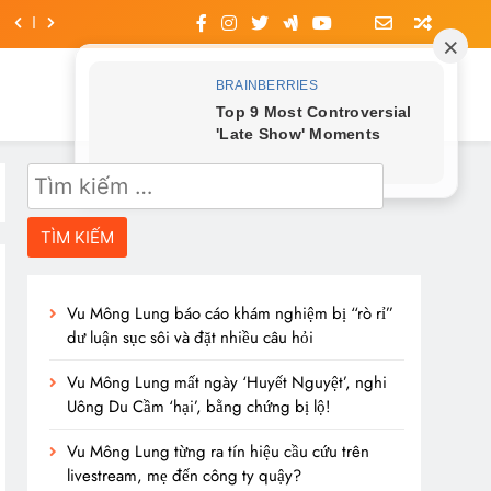
Tìm
kiếm
cho:
Vu Mông Lung báo cáo khám nghiệm bị “rò rỉ”
dư luận sục sôi và đặt nhiều câu hỏi
Vu Mông Lung mất ngày ‘Huyết Nguyệt’, nghi
Uông Du Cầm ‘hại’, bằng chứng bị lộ!
Vu Mông Lung từng ra tín hiệu cầu cứu trên
livestream, mẹ đến công ty quậy?