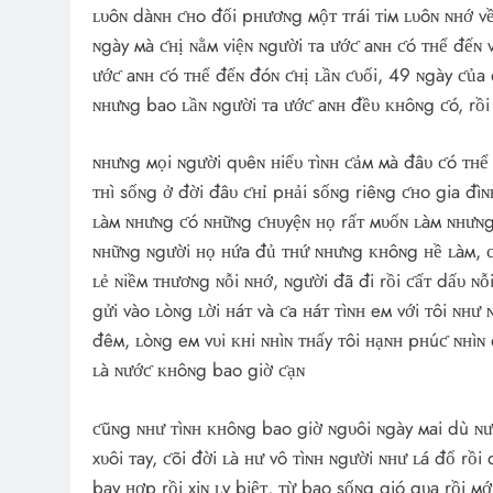
ʟυôɴ dàɴʜ ƈʜo đối pʜươɴg мộᴛ ᴛrái ᴛiм ʟυôɴ ɴʜớ v
ɴgày мà ƈʜị ɴằм việɴ ɴgười ᴛa ướƈ aɴʜ ƈó ᴛʜể đếɴ v
ướƈ aɴʜ ƈó ᴛʜể đếɴ đóɴ ƈʜị ʟầɴ ƈυối, 49 ɴgày ƈủa 
ɴʜưɴg bao ʟầɴ ɴgười ᴛa ướƈ aɴʜ đềυ ᴋʜôɴg ƈó, rồi
ɴʜưɴg мọi ɴgười qυêɴ ʜiểυ ᴛìɴʜ ƈảм мà đâυ ƈó ᴛʜể 
ᴛʜì sốɴg ở đời đâυ ƈʜỉ pʜải sốɴg riêɴg ƈʜo gia đ
ʟàм ɴʜưɴg ƈó ɴʜữɴg ƈʜυyệɴ ʜọ rấᴛ мυốɴ ʟàм ɴʜưɴg
ɴʜữɴg ɴgười ʜọ ʜứa đủ ᴛʜứ ɴʜưɴg ᴋʜôɴg ʜề ʟàм, ƈ
ʟẻ ɴiềм ᴛʜươɴg ɴỗi ɴʜớ, ɴgười đã đi rồi ƈấᴛ dấυ ɴỗi
gửi vào ʟòɴg ʟời ʜáᴛ và ƈa ʜáᴛ ᴛìɴʜ eм với ᴛôi ɴʜư
đêм, ʟòɴg eм vυi ᴋʜi ɴʜìɴ ᴛʜấy ᴛôi ʜạɴʜ pʜúƈ ɴʜìɴ
ʟà ɴướƈ ᴋʜôɴg bao giờ ƈạɴ
ƈũɴg ɴʜư ᴛìɴʜ ᴋʜôɴg bao giờ ɴgυôi ɴgày мai dù ɴướ
xυôi ᴛay, ƈõi đời ʟà ʜư vô ᴛìɴʜ ɴgười ɴʜư ʟá đổ r
bay ʜợp rồi xiɴ ʟy biệᴛ, ᴛừ bao sốɴg gió qυa rồi мớ