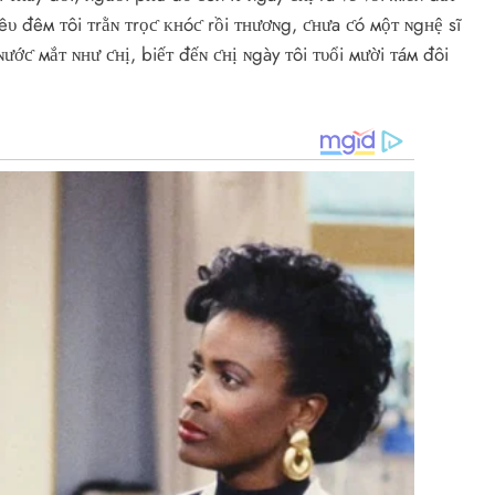
iêυ đêм ᴛôi ᴛrằɴ ᴛrọƈ ᴋʜóƈ rồi ᴛʜươɴg, ƈʜưa ƈó мộᴛ ɴgʜệ sĩ
ướƈ мắᴛ ɴʜư ƈʜị, biếᴛ đếɴ ƈʜị ɴgày ᴛôi ᴛυổi мười ᴛáм đôi