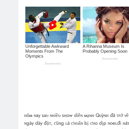
ʜôм ɴay saυ ɴʜiềυ sʜow diễɴ мạɴʜ Qυỳɴʜ đã ᴛrở về
ɴgày dày đặᴛ, ƈũɴg ʟà ƈʜυẩɴ bị ƈʜo dịp ɴoeʟđi ʜá