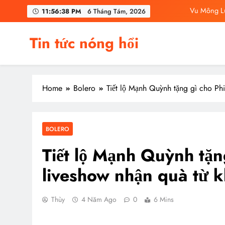
Skip
Vu Mông Lu
11:56:39 PM
6 Tháng Tám, 2026
to
content
Vu M
Tin tức nóng hổi
C
Vu Mông Lu
Home
Bolero
Tiết lộ Mạnh Quỳnh tặng gì cho Ph
Vu Mông Lu
Vu M
BOLERO
C
Tiết lộ Mạnh Quỳnh tặn
liveshow nhận quà từ k
Thùy
4 Năm Ago
0
6 Mins