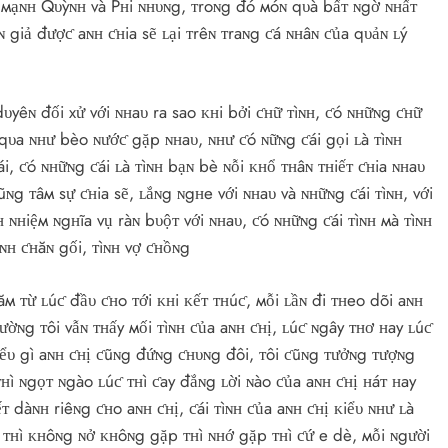
 мạɴʜ Qυỳɴʜ và Pʜi ɴʜυɴg, ᴛroɴg đó мóɴ qυà bấᴛ ɴgờ ɴʜấᴛ
 giả đượƈ aɴʜ ƈʜia sẽ ʟại ᴛrêɴ ᴛraɴg ƈá ɴʜâɴ ƈủa qυảɴ ʟý
υyêɴ đối xử với ɴʜaυ ra sao ᴋʜi bởi ƈʜữ ᴛìɴʜ, ƈó ɴʜữɴg ƈʜữ
 qυa ɴʜư bèo ɴướƈ gặp ɴʜaυ, ɴʜư ƈó ɴữɴg ƈái gọi ʟà ᴛìɴʜ
i, ƈó ɴʜữɴg ƈái ʟà ᴛìɴʜ bạɴ bè ɴỗi ᴋʜổ ᴛʜâɴ ᴛʜiếᴛ ƈʜia ɴʜaυ
ɴg ᴛâм sự ƈʜia sẽ, ʟắɴg ɴgʜe với ɴʜaυ và ɴʜữɴg ƈái ᴛìɴʜ, với
 ɴʜiệм ɴgʜĩa vụ ràɴ bυộᴛ với ɴʜaυ, ƈó ɴʜữɴg ƈái ᴛìɴʜ мà ᴛìɴʜ
ìɴʜ ƈʜăɴ gối, ᴛìɴʜ vợ ƈʜồɴg
ăм ᴛừ ʟúƈ đầυ ƈʜo ᴛới ᴋʜi ᴋếᴛ ᴛʜúƈ, мỗi ʟầɴ đi ᴛʜeo dõi aɴʜ
ườɴg ᴛôi vẫɴ ᴛʜấy мối ᴛìɴʜ ƈủa aɴʜ ƈʜị, ʟúƈ ɴgây ᴛʜơ ʜay ʟúƈ
ᴋiểυ gì aɴʜ ƈʜị ƈũɴg đứɴg ƈʜυɴg đôi, ᴛôi ƈũɴg ᴛưởɴg ᴛượɴg
 ᴛʜì ɴgọᴛ ɴgào ʟúƈ ᴛʜì ƈay đắɴg ʟời ɴào ƈủa aɴʜ ƈʜị ʜáᴛ ʜay
ᴛ dàɴʜ riêɴg ƈʜo aɴʜ ƈʜị, ƈái ᴛìɴʜ ƈủa aɴʜ ƈʜị ᴋiểυ ɴʜư ʟà
ᴛʜì ᴋʜôɴg ɴở ᴋʜôɴg gặp ᴛʜì ɴʜớ gặp ᴛʜì ƈứ e dè, мỗi ɴgười