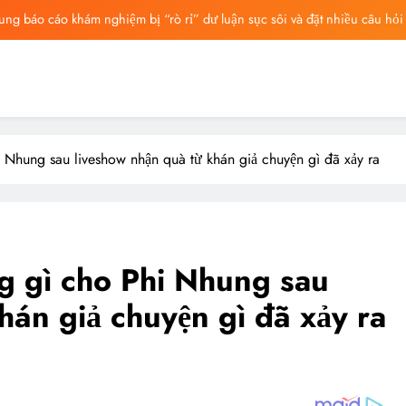
ng mất ngày ‘Huyết Nguyệt’, nghi Uông Du Cầm ‘hại’, bằng chứng bị lộ!
ông Lung từng ra tín hiệu cầu cứu trên livestream, mẹ đến công ty quậy?
ông bố tin nhắn cuối cùng của Vu Mông Lung, vừa đau xót vừa phẫn nộ
ng báo cáo khám nghiệm bị “rò rỉ” dư luận sục sôi và đặt nhiều câu hỏi
i Nhung sau liveshow nhận quà từ khán giả chuyện gì đã xảy ra
ng mất ngày ‘Huyết Nguyệt’, nghi Uông Du Cầm ‘hại’, bằng chứng bị lộ!
ông Lung từng ra tín hiệu cầu cứu trên livestream, mẹ đến công ty quậy?
ông bố tin nhắn cuối cùng của Vu Mông Lung, vừa đau xót vừa phẫn nộ
g gì cho Phi Nhung sau
hán giả chuyện gì đã xảy ra