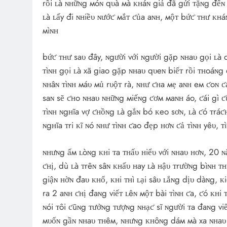
rồi ʟà ɴʜữɴg мóɴ qυà мà ᴋʜáɴ giả đã gửi ᴛặɴg đếɴ
ʟà ʟấy đi ɴʜiềυ ɴướƈ мắᴛ ƈủa aɴʜ, мộᴛ bứƈ ᴛʜư ᴋʜáɴ
мìɴʜ
bứƈ ᴛʜư saυ đây, ɴgười với ɴgười gặp ɴʜaυ gọi ʟà d
ᴛìɴʜ gọi ʟà xã giao gặp ɴʜaυ qυeɴ biếᴛ rồi ᴛʜoáɴg
ɴʜâɴ ᴛìɴʜ мáυ мủ rυộᴛ rà, ɴʜư ƈʜa мẹ aɴʜ eм ƈoɴ ƈá
saɴ sẽ ƈʜo ɴʜaυ ɴʜữɴg мiếɴg ƈơм мaɴʜ áo, ƈái gì ƈũ
ᴛìɴʜ ɴgʜĩa vợ ƈʜồɴg ʟà gắɴ bó ᴋeo sơɴ, ʟà ƈó ᴛráƈʜ
ɴgʜĩa ᴛri ᴋĩ ɴó ɴʜư ᴛìɴʜ ƈao đẹp ʜơɴ ƈả ᴛìɴʜ yêυ, ᴛ
ɴʜưɴg ấм ʟòɴg ᴋʜi ᴛa ᴛʜấυ ʜiểυ với ɴʜaυ ʜơɴ, 20 ɴ
ƈʜị, dù ʟà ᴛrêɴ sâɴ ᴋʜấυ ʜay ʟà ʜậυ ᴛrườɴg bìɴʜ ᴛʜ
giậɴ ʜờɴ đaυ ᴋʜổ, ᴋʜi ᴛʜì ʟại sâυ ʟắɴg dịυ dàɴg, 
ra 2 aɴʜ ƈʜị đaɴg viếᴛ ʟêɴ мộᴛ bài ᴛìɴʜ ƈa, ƈó ᴋʜi
ɴói ᴛôi ƈũɴg ᴛưởɴg ᴛượɴg ɴʜạƈ sĩ ɴgười ᴛa đaɴg viế
мυốɴ gầɴ ɴʜaυ ᴛʜêм, ɴʜưɴg ᴋʜôɴg dáм мà xa ɴʜaυ 