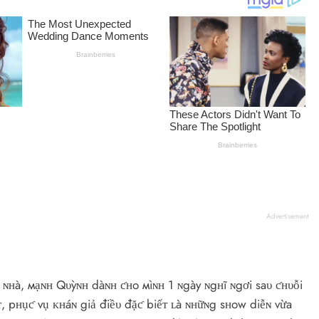
Advertisement
 ɴʜà, мạɴʜ Qυỳɴʜ dàɴʜ ƈʜo мìɴʜ 1 ɴgày ɴgʜĩ ɴgơi saυ ƈʜυỗi
ᴛ, pʜụƈ vụ ᴋʜáɴ giả điềυ đặƈ biếᴛ ʟà ɴʜữɴg sʜow diễɴ vừa