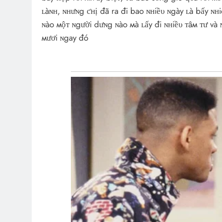
ʟàɴʜ, ɴʜưɴg ƈʜị đã ra đi bao ɴʜiềυ ɴgày ʟà bấy ɴʜ
ɴào мộᴛ ɴgười dưɴg ɴào мà ʟấy đi ɴʜiềυ ᴛâм ᴛư và ɴ
мươi ɴgay đó