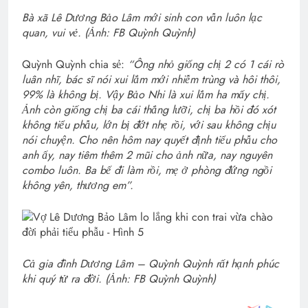
Bà xã Lê Dương Bảo Lâm mới sinh con vẫn luôn lạc
quan, vui vẻ. (Ảnh: FB Quỳnh Quỳnh)
Quỳnh Quỳnh chia sẻ:
“Ông nhỏ giống chị 2 có 1 cái rò
luân nhĩ, bác sĩ nói xui lắm mới nhiễm trùng và hôi thôi,
99% là không bị. Vậy Bảo Nhi là xui lắm ha mấy chị.
Ảnh còn giống chị ba cái thắng lưỡi, chị ba hồi đó xót
không tiểu phẫu, lớn bị đớt nhẹ rồi, với sau không chịu
nói chuyện. Cho nên hôm nay quyết định tiểu phẫu cho
anh ấy, nay tiêm thêm 2 mũi cho ảnh nữa, nay nguyên
combo luôn. Ba bế đi làm rồi, mẹ ở phòng đứng ngồi
không yên, thương em”.
Cả gia đình Dương Lâm – Quỳnh Quỳnh rất hạnh phúc
khi quý tử ra đời. (Ảnh: FB Quỳnh Quỳnh)