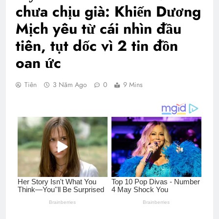
chưa chịu già: Khiến Dương
Mịch yêu từ cái nhìn đầu
tiên, tụt dốc vì 2 tin đồn
oan ức
Tiên
3 Năm Ago
0
9 Mins