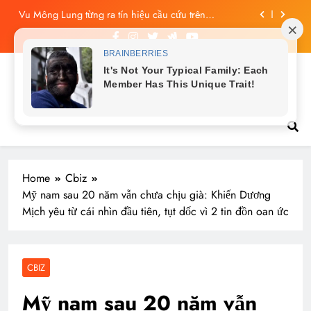
Skip
Công bố tin nhắn cuối cùng của Vu Mông Lung, vừa
to
đau xót vừa phẫn nộ
content
Vu Mông Lung báo cáo khám nghiệm bị “rò rỉ” dư
luận sục sôi và đặt nhiều câu hỏi
Vu Mông Lung mất ngày ‘Huyết Nguyệt’, nghi Uông
Du Cầm ‘hại’, bằng chứng bị lộ!
Tin tức nóng hổi
Vu Mông Lung từng ra tín hiệu cầu cứu trên
livestream, mẹ đến công ty quậy?
Công bố tin nhắn cuối cùng của Vu Mông Lung, vừa
đau xót vừa phẫn nộ
Home
Cbiz
Mỹ nam sau 20 năm vẫn chưa chịu già: Khiến Dương
Mịch yêu từ cái nhìn đầu tiên, tụt dốc vì 2 tin đồn oan ức
CBIZ
Mỹ nam sau 20 năm vẫn